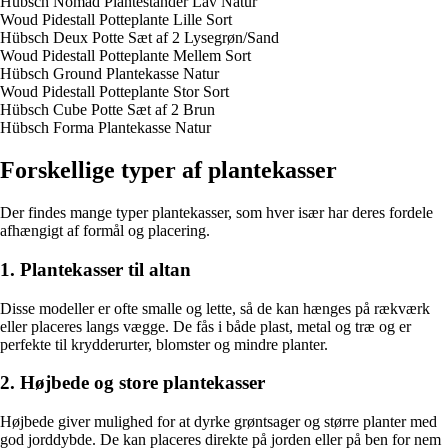
Hübsch Nomad Plantestander Lav Natur
Woud Pidestall Potteplante Lille Sort
Hübsch Deux Potte Sæt af 2 Lysegrøn/Sand
Woud Pidestall Potteplante Mellem Sort
Hübsch Ground Plantekasse Natur
Woud Pidestall Potteplante Stor Sort
Hübsch Cube Potte Sæt af 2 Brun
Hübsch Forma Plantekasse Natur
Forskellige typer af plantekasser
Der findes mange typer plantekasser, som hver især har deres fordele
afhængigt af formål og placering.
1. Plantekasser til altan
Disse modeller er ofte smalle og lette, så de kan hænges på rækværk
eller placeres langs vægge. De fås i både plast, metal og træ og er
perfekte til krydderurter, blomster og mindre planter.
2. Højbede og store plantekasser
Højbede giver mulighed for at dyrke grøntsager og større planter med
god jorddybde. De kan placeres direkte på jorden eller på ben for nem