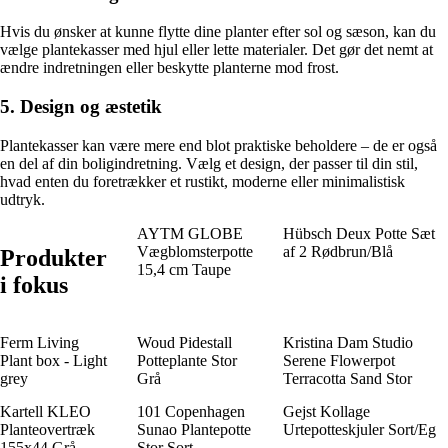
Hvis du ønsker at kunne flytte dine planter efter sol og sæson, kan du
vælge plantekasser med hjul eller lette materialer. Det gør det nemt at
ændre indretningen eller beskytte planterne mod frost.
5. Design og æstetik
Plantekasser kan være mere end blot praktiske beholdere – de er også
en del af din boligindretning. Vælg et design, der passer til din stil,
hvad enten du foretrækker et rustikt, moderne eller minimalistisk
udtryk.
AYTM GLOBE
Hübsch Deux Potte Sæt
Vægblomsterpotte
af 2 Rødbrun/Blå
Produkter
15,4 cm Taupe
i fokus
Ferm Living
Woud Pidestall
Kristina Dam Studio
Plant box - Light
Potteplante Stor
Serene Flowerpot
grey
Grå
Terracotta Sand Stor
Kartell KLEO
101 Copenhagen
Gejst Kollage
Planteovertræk
Sunao Plantepotte
Urtepotteskjuler Sort/Eg
155x44 Grå
Stor Sort