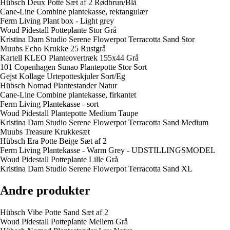
Hübsch Deux Potte Sæt af 2 Rødbrun/Blå
Cane-Line Combine plantekasse, rektangulær
Ferm Living Plant box - Light grey
Woud Pidestall Potteplante Stor Grå
Kristina Dam Studio Serene Flowerpot Terracotta Sand Stor
Muubs Echo Krukke 25 Rustgrå
Kartell KLEO Planteovertræk 155x44 Grå
101 Copenhagen Sunao Plantepotte Stor Sort
Gejst Kollage Urtepotteskjuler Sort/Eg
Hübsch Nomad Plantestander Natur
Cane-Line Combine plantekasse, firkantet
Ferm Living Plantekasse - sort
Woud Pidestall Plantepotte Medium Taupe
Kristina Dam Studio Serene Flowerpot Terracotta Sand Medium
Muubs Treasure Krukkesæt
Hübsch Era Potte Beige Sæt af 2
Ferm Living Plantekasse - Warm Grey - UDSTILLINGSMODEL
Woud Pidestall Potteplante Lille Grå
Kristina Dam Studio Serene Flowerpot Terracotta Sand XL
Andre produkter
Hübsch Vibe Potte Sand Sæt af 2
Woud Pidestall Potteplante Mellem Grå