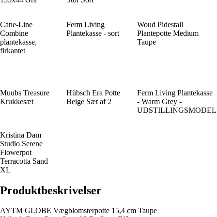
Cane-Line
Ferm Living
Woud Pidestall
Combine
Plantekasse - sort
Plantepotte Medium
plantekasse,
Taupe
firkantet
Muubs Treasure
Hübsch Era Potte
Ferm Living Plantekasse
Krukkesæt
Beige Sæt af 2
- Warm Grey -
UDSTILLINGSMODEL
Kristina Dam
Studio Serene
Flowerpot
Terracotta Sand
XL
Produktbeskrivelser
AYTM GLOBE Vægblomsterpotte 15,4 cm Taupe