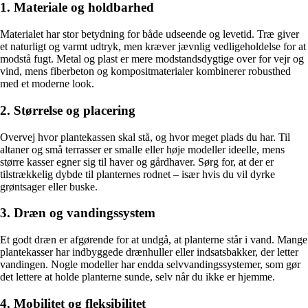
1. Materiale og holdbarhed
Materialet har stor betydning for både udseende og levetid. Træ giver
et naturligt og varmt udtryk, men kræver jævnlig vedligeholdelse for at
modstå fugt. Metal og plast er mere modstandsdygtige over for vejr og
vind, mens fiberbeton og kompositmaterialer kombinerer robusthed
med et moderne look.
2. Størrelse og placering
Overvej hvor plantekassen skal stå, og hvor meget plads du har. Til
altaner og små terrasser er smalle eller høje modeller ideelle, mens
større kasser egner sig til haver og gårdhaver. Sørg for, at der er
tilstrækkelig dybde til planternes rodnet – især hvis du vil dyrke
grøntsager eller buske.
3. Dræn og vandingssystem
Et godt dræn er afgørende for at undgå, at planterne står i vand. Mange
plantekasser har indbyggede drænhuller eller indsatsbakker, der letter
vandingen. Nogle modeller har endda selvvandingssystemer, som gør
det lettere at holde planterne sunde, selv når du ikke er hjemme.
4. Mobilitet og fleksibilitet