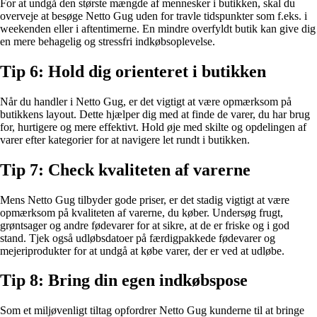
For at undgå den største mængde af mennesker i butikken, skal du
overveje at besøge Netto Gug uden for travle tidspunkter som f.eks. i
weekenden eller i aftentimerne. En mindre overfyldt butik kan give dig
en mere behagelig og stressfri indkøbsoplevelse.
Tip 6: Hold dig orienteret i butikken
Når du handler i Netto Gug, er det vigtigt at være opmærksom på
butikkens layout. Dette hjælper dig med at finde de varer, du har brug
for, hurtigere og mere effektivt. Hold øje med skilte og opdelingen af
varer efter kategorier for at navigere let rundt i butikken.
Tip 7: Check kvaliteten af ​​varerne
Mens Netto Gug tilbyder gode priser, er det stadig vigtigt at være
opmærksom på kvaliteten af ​​varerne, du køber. Undersøg frugt,
grøntsager og andre fødevarer for at sikre, at de er friske og i god
stand. Tjek også udløbsdatoer på færdigpakkede fødevarer og
mejeriprodukter for at undgå at købe varer, der er ved at udløbe.
Tip 8: Bring din egen indkøbspose
Som et miljøvenligt tiltag opfordrer Netto Gug kunderne til at bringe