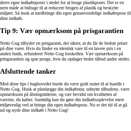
deres egne indkøbsposer i stedet for at bruge plastikposer. Det er en
nem måde at bidrage til at reducere brugen af ​​plastik og beskytte
miljøet. Så husk at medbringe din egen genanvendelige indkøbspose til
dine indkøb.
Tip 9: Vær opmærksom på prisgarantien
Netto Gug tilbyder en prisgaranti, der sikrer, at du får de bedste priser
på dine varer. Hvis du finder en identisk vare til en lavere pris i en
anden butik, refunderer Netto Gug forskellen. Vær opmærksom på
prisgarantien og spar penge, hvis du opdager bedre tilbud andre steder.
Afsluttende tanker
Med disse tips i baghovedet burde du være godt rustet til at handle i
Netto Gug. Husk at planlægge din indkøbstur, udnytte tilbudene, være
opmærksom på åbningstiderne, og vær bevidst om kvaliteten af ​​
varerne, du køber. Samtidig kan du gøre din indkøbsoplevelse mere
miljøvenlig ved at bringe din egen indkøbspose. Nu er det tid til at gå
ud og nyde dine indkøb i Netto Gug!