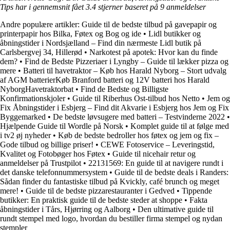
Tips har i gennemsnit fået
3.4
stjerner baseret på
9
anmeldelser
Andre populære artikler:
Guide til de bedste tilbud på gavepapir og
printerpapir hos Bilka, Føtex og Bog og ide
•
Lidl butikker og
åbningstider i Nordsjælland – Find din nærmeste Lidl butik på
Carlsbergvej 34, Hillerød
•
Narkotest på apotek: Hvor kan du finde
dem?
•
Find de Bedste Pizzeriaer i Lyngby – Guide til lækker pizza og
mere
•
Batteri til havetraktor – Køb hos Harald Nyborg – Stort udvalg
af AGM batterierKøb Branford batteri og 12V batteri hos Harald
NyborgHavetraktorbat
•
Find de Bedste og Billigste
Konfirmationskjoler
•
Guide til Riberhus Ost-tilbud hos Netto
•
Jem og
Fix Åbningstider i Esbjerg – Find dit Akvarie i Esbjerg hos Jem og Fix
Byggemarked
•
De bedste løvsugere med batteri – Testvinderne 2022
•
Hjælpende Guide til Wordle på Norsk
•
Komplet guide til at følge med
i tv2 øj nyheder
•
Køb de bedste bedroller hos føtex og jem og fix –
Gode tilbud og billige priser!
•
CEWE Fotoservice – Leveringstid,
Kvalitet og Fotobøger hos Føtex
•
Guide til nicehair retur og
anmeldelser på Trustpilot
•
22131569: En guide til at navigere rundt i
det danske telefonnummersystem
•
Guide til de bedste deals i Randers:
Sådan finder du fantastiske tilbud på Kvickly, café brunch og meget
mere!
•
Guide til de bedste pizzarestauranter i Gedved
•
Tippende
butikker: En praktisk guide til de bedste steder at shoppe
•
Fakta
åbningstider i Tårs, Hjørring og Aalborg
•
Den ultimative guide til
rundt stempel med logo, hvordan du bestiller firma stempel og nydan
stempler