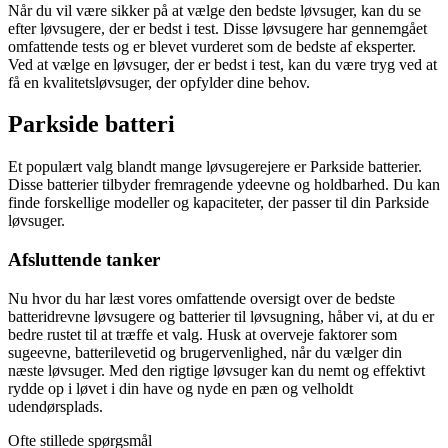
Når du vil være sikker på at vælge den bedste løvsuger, kan du se
efter løvsugere, der er bedst i test. Disse løvsugere har gennemgået
omfattende tests og er blevet vurderet som de bedste af eksperter.
Ved at vælge en løvsuger, der er bedst i test, kan du være tryg ved at
få en kvalitetsløvsuger, der opfylder dine behov.
Parkside batteri
Et populært valg blandt mange løvsugerejere er Parkside batterier.
Disse batterier tilbyder fremragende ydeevne og holdbarhed. Du kan
finde forskellige modeller og kapaciteter, der passer til din Parkside
løvsuger.
Afsluttende tanker
Nu hvor du har læst vores omfattende oversigt over de bedste
batteridrevne løvsugere og batterier til løvsugning, håber vi, at du er
bedre rustet til at træffe et valg. Husk at overveje faktorer som
sugeevne, batterilevetid og brugervenlighed, når du vælger din
næste løvsuger. Med den rigtige løvsuger kan du nemt og effektivt
rydde op i løvet i din have og nyde en pæn og velholdt
udendørsplads.
Ofte stillede spørgsmål