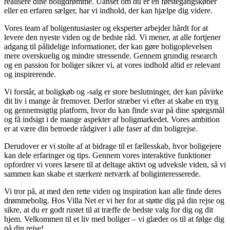
realisere dine boligdrømme. Uanset om du er en førstegangskøber
eller en erfaren sælger, har vi indhold, der kan hjælpe dig videre.
Vores team af boligentusiaster og eksperter arbejder hårdt for at
levere den nyeste viden og de bedste råd. Vi mener, at alle fortjener
adgang til pålidelige informationer, der kan gøre boligoplevelsen
mere overskuelig og mindre stressende. Gennem grundig research
og en passion for boliger sikrer vi, at vores indhold altid er relevant
og inspirerende.
Vi forstår, at boligkøb og -salg er store beslutninger, der kan påvirke
dit liv i mange år fremover. Derfor stræber vi efter at skabe en tryg
og gennemsigtig platform, hvor du kan finde svar på dine spørgsmål
og få indsigt i de mange aspekter af boligmarkedet. Vores ambition
er at være din betroede rådgiver i alle faser af din boligrejse.
Derudover er vi stolte af at bidrage til et fællesskab, hvor boligejere
kan dele erfaringer og tips. Gennem vores interaktive funktioner
opfordrer vi vores læsere til at deltage aktivt og udveksle viden, så vi
sammen kan skabe et stærkere netværk af boliginteresserede.
Vi tror på, at med den rette viden og inspiration kan alle finde deres
drømmebolig. Hos Villa Net er vi her for at støtte dig på din rejse og
sikre, at du er godt rustet til at træffe de bedste valg for dig og dit
hjem. Velkommen til et liv med boliger – vi glæder os til at følge dig
på din rejse!