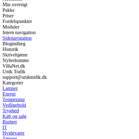
Min oversigt
Pakke
Priser
Fordelspunkter
Moduler
Intern navigation
Sidenavigation
Blogindlæg
Historik
Skrivehjørne
Nyhedsstrøm
VillaNet.dk
Unik Trafik
support@uniktrafik.dk
Kategorier
Lamper
Energi
Temperatur
Vedligehold
Tryghed
Køb og salg
Budget
IT
Hvidevarer
Tømrer