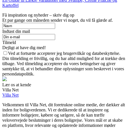
En Guide til Lækre Variationer med Svampe, Creme Fraiche og
Kartoffel
Få inspiration og nyheder – skriv dig op
Et par gange om måneden sender vi noget, du vil få glæde af.
Indtast din mail
Tilmeld
Dejligt at have dig med!
Ved at fortsætte accepterer jeg brugervilkår og databeskyttelse.
Din tilmelding er frivillig, og du har altid mulighed for at trække den
tilbage. Ved tilmelding accepterer du vores betingelser og giver
samtykke til, at vi behandler dine oplysninger som beskrevet i vores
persondatapolitik.
Lær os at kende
Villa Net
Villa Net
Velkommen til Villa Net, dit foretrukne online medie, der dækker alt
inden for boligverdenen. Vi er dedikerede til at inspirere og
informere boligejere, købere og sælgere, så de kan træffe
velovervejede beslutninger i deres boligrejse. Vores mål er at skabe
en platform, hvor relevante og opdaterede informationer møder