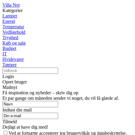
Villa Net
Kategorier
Lamper
Energi
Temperatur
Vedligehold
Tryghed
Køb og salg
Budget
IT
Hvidevarer
Tømrer
Login
Opret bruger
Mailnyt
Få inspiration og nyheder – skriv dig op
Et par gange om måneden sender vi noget, du vil få glæde af.
Indtast din mail
Tilmeld
Dejligt at have dig med!
Ved at fortsætte accepterer jeg brugervilkår og databeskyttelse.