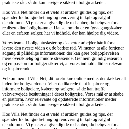
praktiske råd, så du kan navigere sikkert i boligmarkedet.
Hos Villa Net finder du et væld af artikler, guides og tips, der
spænder fra boligindretning og renovering til køb og salg af
ejendomme. Vi ønsker at give dig de redskaber, du behøver for at
realisere dine boligdrømme. Uanset om du er en førstegangskøber
eller en erfaren sælger, har vi indhold, der kan hjælpe dig videre.
Vores team af boligentusiaster og eksperter arbejder hårdt for at
levere den nyeste viden og de bedste råd. Vi mener, at alle fortjener
adgang til pålidelige informationer, der kan gøre boligoplevelsen
mere overskuelig og mindre stressende. Gennem grundig research
og en passion for boliger sikrer vi, at vores indhold altid er relevant
og inspirerende.
Velkommen til Villa Net, dit foretrukne online medie, der dækker alt
inden for boligverdenen. Vi er dedikerede til at inspirere og
informere boligejere, købere og sælgere, så de kan træffe
velovervejede beslutninger i deres boligrejse. Vores mål er at skabe
en platform, hvor relevante og opdaterede informationer møder
praktiske råd, så du kan navigere sikkert i boligmarkedet.
Hos Villa Net finder du et væld af artikler, guides og tips, der
spænder fra boligindretning og renovering til køb og salg af
ejendomme. Vi ønsker at give dig de redskaber, du behøver for at