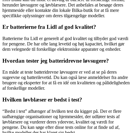
herunder løvsugere og løvblæsere. Det anbefales at besøge deres
hjemmeside eller kontakte din lokale Bilka-butik for at få mere
specifikke oplysninger om deres tilgængelige modeller.
Er batterierne fra Lidl af god kvalitet?
Batterierne fra Lidl er generelt af god kvalitet og tilbyder god værdi
for pengene. De har ofte lang levetid og høj kapacitet, hvilket gør
dem velegnede til forskellige elektroniske apparater og enheder.
Hvordan tester jeg batteridrevne løvsugere?
En måde at teste batteridrevne løvsugere er ved at se på deres
sugeevne og batterilevetid. Du kan også læse anmeldelser fra andre
brugere og eksperter for at få en idé om kvaliteten og pålideligheden
af forskellige modeller.
Hvilken løvblæser er bedst i test?
“Bedst i test” afhænger af hvilken test du kigger på. Der er flere
uafhængige organisationer og hjemmesider, der udfører tests af
løvblæsere og vurderer deres ydeevne, kvalitet og værdi for
pengene. Du kan søge efter disse tests online for at finde ud af,
hvilke modeller der har klaret sig bedst.