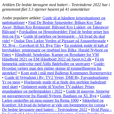
Artiklen De bedste løvsugere med batteri – Testvinderne 2022 har i
gennemsnit fået
3.3
stjerner baseret på
41
anmeldelser
Andre populære artikler:
Guide til at håndtere krisesituationer og
nødsituationer
•
Find De Bedste Spisesteder: Billum Kro Take
Away, Billum Kro Restaurant, Blåvand Kro Lukket, og Takeaway
Blåvand
•
Forskalling og Hegnsbrædder: Find de bedste priser hos
Jem og Fix
•
Guide til pælebor og hegnspæle – Alt hvad du skal
vide!
•
Opdag Den Lækre Verden af Pizzaart på Amagerbrogade
•
XL Byg – Gavekort til XL Byg Tårs
•
En praktisk guide til køb af
brevbakker, printerpapir og ringbind hos Bilka, Harald Nyborg og
Føtex
•
Håndbold: Sendeplan, Kampe og Resultater for VM
Håndbold 2021 og EM Håndbold 2022 på Sport.tv2.dk
•
Få en
himmelsk oplevelse med Aldis flødeboller og spotvarer
•
Guide:
Hvordan vælger man den rigtige skinne til tommelfingeren fra
apoteket?
•
Kom godt i mål med Ballerup Kommunes Borgerservice
•
Guide til Vejrudsigt i Ry: TV2 Vejret, DMI Ry, Farvandsudsigter
Yr og mere
•
Hjælpende guide til at finde den perfekte badedragt
med skørt
•
Opdateret guide til YouSee TV-pakker: Priser,
grundpakker og mellempakker i 2022
•
Guide til gasovne, biopejse
og gasvarmeovne fra Harald Nyborg, Bauhaus og XL Byg
•
Guide:
Lækre opskrifter på mou-supper fra Rema 1000
•
Sikkerhed og
Komfort: Alt hvad du behøver at vide om hjemmetest for corona
•
De bedste løvsugere med batteri – Testvinderne 2022
•
Hvid Pizza –