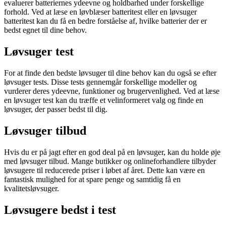
evaluerer batteriernes ydeevne og holdbarhed under forskellige
forhold. Ved at læse en løvblæser batteritest eller en løvsuger
batteritest kan du få en bedre forståelse af, hvilke batterier der er
bedst egnet til dine behov.
Løvsuger test
For at finde den bedste løvsuger til dine behov kan du også se efter
løvsuger tests. Disse tests gennemgår forskellige modeller og
vurderer deres ydeevne, funktioner og brugervenlighed. Ved at læse
en løvsuger test kan du træffe et velinformeret valg og finde en
løvsuger, der passer bedst til dig.
Løvsuger tilbud
Hvis du er på jagt efter en god deal på en løvsuger, kan du holde øje
med løvsuger tilbud. Mange butikker og onlineforhandlere tilbyder
løvsugere til reducerede priser i løbet af året. Dette kan være en
fantastisk mulighed for at spare penge og samtidig få en
kvalitetsløvsuger.
Løvsugere bedst i test