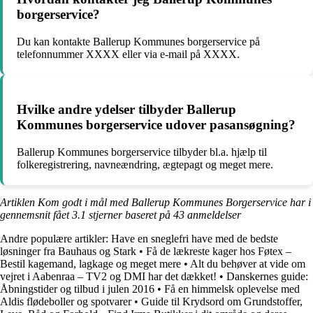
borgerservice?
Du kan kontakte Ballerup Kommunes borgerservice på
telefonnummer XXXX eller via e-mail på XXXX.
Hvilke andre ydelser tilbyder Ballerup
Kommunes borgerservice udover pasansøgning?
Ballerup Kommunes borgerservice tilbyder bl.a. hjælp til
folkeregistrering, navneændring, ægtepagt og meget mere.
Artiklen Kom godt i mål med Ballerup Kommunes Borgerservice har i
gennemsnit fået
3.1
stjerner baseret på
43
anmeldelser
Andre populære artikler:
Have en sneglefri have med de bedste
løsninger fra Bauhaus og Stark
•
Få de lækreste kager hos Føtex –
Bestil kagemand, lagkage og meget mere
•
Alt du behøver at vide om
vejret i Aabenraa – TV2 og DMI har det dækket!
•
Danskernes guide:
Åbningstider og tilbud i julen 2016
•
Få en himmelsk oplevelse med
Aldis flødeboller og spotvarer
•
Guide til Krydsord om Grundstoffer,