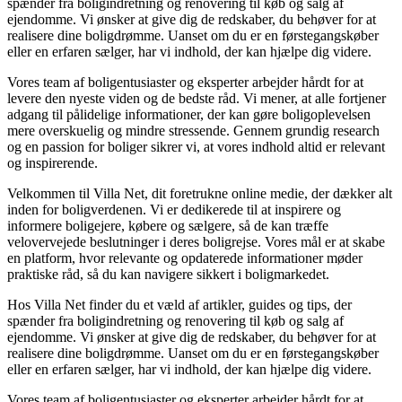
spænder fra boligindretning og renovering til køb og salg af
ejendomme. Vi ønsker at give dig de redskaber, du behøver for at
realisere dine boligdrømme. Uanset om du er en førstegangskøber
eller en erfaren sælger, har vi indhold, der kan hjælpe dig videre.
Vores team af boligentusiaster og eksperter arbejder hårdt for at
levere den nyeste viden og de bedste råd. Vi mener, at alle fortjener
adgang til pålidelige informationer, der kan gøre boligoplevelsen
mere overskuelig og mindre stressende. Gennem grundig research
og en passion for boliger sikrer vi, at vores indhold altid er relevant
og inspirerende.
Velkommen til Villa Net, dit foretrukne online medie, der dækker alt
inden for boligverdenen. Vi er dedikerede til at inspirere og
informere boligejere, købere og sælgere, så de kan træffe
velovervejede beslutninger i deres boligrejse. Vores mål er at skabe
en platform, hvor relevante og opdaterede informationer møder
praktiske råd, så du kan navigere sikkert i boligmarkedet.
Hos Villa Net finder du et væld af artikler, guides og tips, der
spænder fra boligindretning og renovering til køb og salg af
ejendomme. Vi ønsker at give dig de redskaber, du behøver for at
realisere dine boligdrømme. Uanset om du er en førstegangskøber
eller en erfaren sælger, har vi indhold, der kan hjælpe dig videre.
Vores team af boligentusiaster og eksperter arbejder hårdt for at