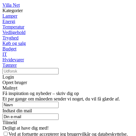
Villa Net
Kategorier
Lamper
Energi
Temperatur
Vedligehold
Tryghed
Køb og salg
Budget
IT
Hvidevarer
Tømrer
Login
Opret bruger
Mailnyt
Få inspiration og nyheder – skriv dig op
Et par gange om måneden sender vi noget, du vil få glæde af.
Indtast din mail
Tilmeld
Dejligt at have dig med!
Ved at fortsætte accepterer jeg brugervilkår og databeskyttelse.