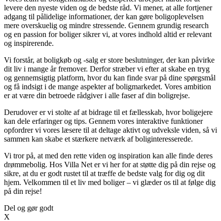
levere den nyeste viden og de bedste råd. Vi mener, at alle fortjener
adgang til pålidelige informationer, der kan gøre boligoplevelsen
mere overskuelig og mindre stressende. Gennem grundig research
og en passion for boliger sikrer vi, at vores indhold altid er relevant
og inspirerende.
Vi forstår, at boligkøb og -salg er store beslutninger, der kan påvirke
dit liv i mange år fremover. Derfor stræber vi efter at skabe en tryg
og gennemsigtig platform, hvor du kan finde svar på dine spørgsmål
og få indsigt i de mange aspekter af boligmarkedet. Vores ambition
er at være din betroede rådgiver i alle faser af din boligrejse.
Derudover er vi stolte af at bidrage til et fællesskab, hvor boligejere
kan dele erfaringer og tips. Gennem vores interaktive funktioner
opfordrer vi vores læsere til at deltage aktivt og udveksle viden, så vi
sammen kan skabe et stærkere netværk af boliginteresserede.
Vi tror på, at med den rette viden og inspiration kan alle finde deres
drømmebolig. Hos Villa Net er vi her for at støtte dig på din rejse og
sikre, at du er godt rustet til at træffe de bedste valg for dig og dit
hjem. Velkommen til et liv med boliger – vi glæder os til at følge dig
på din rejse!
Del og gør godt
X