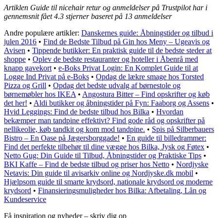
Artiklen Guide til nicehair retur og anmeldelser på Trustpilot har i
gennemsnit fået
4.3
stjerner baseret på
13
anmeldelser
Andre populære artikler:
Danskernes guide: Åbningstider og tilbud i
julen 2016
•
Find de Bedste Tilbud på Gin hos Meny – Ugeavis og
Avisen
•
Tippende butikker: En praktisk guide til de bedste steder at
shoppe
•
Oplev de bedste restauranter og hoteller i Åbenrå med
knapp gavekort
•
e-Boks Privat Login: En Komplet Guide til at
Logge Ind Privat på e-Boks
•
Opdag de lækre smage hos Torsted
Pizza og Grill
•
Opdag det bedste udvalg af børnestole og
børnemøbler hos IKEA
•
Angostura Bitter – Find opskrifter og køb
det her!
•
Aldi butikker og åbningstider på Fyn: Faaborg og Assens
•
Hvid Leggings: Find de bedste tilbud hos Bilka
•
Hvordan
bekæmper man tandpine effektivt? Find gode råd og opskrifter på
nellikeolie, køb tandkit og kom mod tandpine.
•
Spis på Silberbauers
Bistro – En Oase på Jægersborggade!
•
En guide til billedrammer:
Find det perfekte tilbehør til dine vægge hos Bilka, Jysk og Føtex
•
Netto Gug: Din Guide til Tilbud, Åbningstider og Praktiske Tips
•
BKI Kaffe – Find de bedste tilbud og priser hos Netto
•
Nordjyske
Netavis: Din guide til avisarkiv online og Nordjyske.dk mobil
•
Hjælpsom guide til smarte krydsord, nationale krydsord og moderne
krydsord
•
Finansieringsmuligheder hos Bilka: Afbetaling, Lån og
Kundeservice
Få inspiration og nyheder – skriv dig op