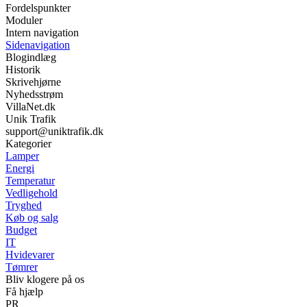
Fordelspunkter
Moduler
Intern navigation
Sidenavigation
Blogindlæg
Historik
Skrivehjørne
Nyhedsstrøm
VillaNet.dk
Unik Trafik
support@uniktrafik.dk
Kategorier
Lamper
Energi
Temperatur
Vedligehold
Tryghed
Køb og salg
Budget
IT
Hvidevarer
Tømrer
Bliv klogere på os
Få hjælp
PR