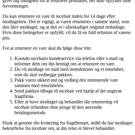
giver dig mulighed for at returnere produkter, der ikke opfylder dine
forventninger.
Du kan returnere en vare til nicehair inden for 14 dage efter
modtagelsen. Det er vigtigt, at varen returneres i samme stand, som
den blev modtaget, og at den er i ubeskadiget original emballage.
Hvis disse betingelser er opfyldt, vil du få en fuld refusion af varens
pris.
For at returnere en vare skal du følge disse trin:
Kontakt nicehairs kundeservice via telefon eller e-mail og
informer dem om din hensigt om at returnere en vare.
Du vil modtage en mail med instruktioner og et returlabel,
som du skal vedlægge pakken.
Pakk varen sikkert ind og vedlæg den returnerede vare
sammen med returlabelen.
Send pakken tilbage til nicehair ved hjælp af det angivne
fragtfirma.
Efter at have modtaget og behandlet din returnering vil
nicehair refundere dine penge til den anvendte
betalingsmetode.
Husk at gemme din kvittering fra fragtfirmaet, indtil du har modtaget
bekræftelse fra nicehair om, at din retur er blevet behandlet.