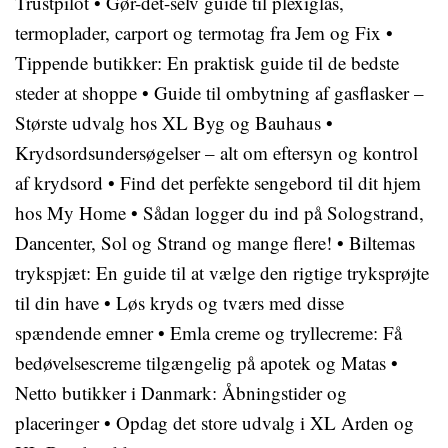
Trustpilot
•
Gør-det-selv guide til plexiglas,
termoplader, carport og termotag fra Jem og Fix
•
Tippende butikker: En praktisk guide til de bedste
steder at shoppe
•
Guide til ombytning af gasflasker –
Største udvalg hos XL Byg og Bauhaus
•
Krydsordsundersøgelser – alt om eftersyn og kontrol
af krydsord
•
Find det perfekte sengebord til dit hjem
hos My Home
•
Sådan logger du ind på Sologstrand,
Dancenter, Sol og Strand og mange flere!
•
Biltemas
trykspjæt: En guide til at vælge den rigtige tryksprøjte
til din have
•
Løs kryds og tværs med disse
spændende emner
•
Emla creme og tryllecreme: Få
bedøvelsescreme tilgængelig på apotek og Matas
•
Netto butikker i Danmark: Åbningstider og
placeringer
•
Opdag det store udvalg i XL Arden og