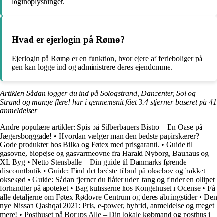
loginoplysninger.
Hvad er ejerlogin på Rømø?
Ejerlogin på Rømø er en funktion, hvor ejere af ferieboliger på
øen kan logge ind og administrere deres ejendomme.
Artiklen Sådan logger du ind på Sologstrand, Dancenter, Sol og
Strand og mange flere! har i gennemsnit fået
3.4
stjerner baseret på
41
anmeldelser
Andre populære artikler:
Spis på Silberbauers Bistro – En Oase på
Jægersborggade!
•
Hvordan vælger man den bedste papirskærer?
Gode produkter hos Bilka og Føtex med prisgaranti.
•
Guide til
gasovne, biopejse og gasvarmeovne fra Harald Nyborg, Bauhaus og
XL Byg
•
Netto Stensballe – Din guide til Danmarks førende
discountbutik
•
Guide: Find det bedste tilbud på oksebov og hakket
oksekød
•
Guide: Sådan fjerner du flåter uden tang og finder en ollipet
forhandler på apoteket
•
Bag kulisserne hos Kongehuset i Odense
•
Få
alle detaljerne om Føtex Rødovre Centrum og deres åbningstider
•
Den
nye Nissan Qashqai 2021: Pris, e-power, hybrid, anmeldelse og meget
mere!
•
Posthuset på Borups Alle – Din lokale købmand og posthus i