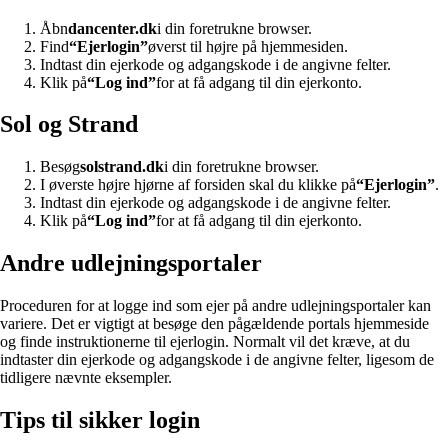
Åbn
dancenter.dk
i din foretrukne browser.
Find
“Ejerlogin”
øverst til højre på hjemmesiden.
Indtast din ejerkode og adgangskode i de angivne felter.
Klik på
“Log ind”
for at få adgang til din ejerkonto.
Sol og Strand
Besøg
solstrand.dk
i din foretrukne browser.
I øverste højre hjørne af forsiden skal du klikke på
“Ejerlogin”
.
Indtast din ejerkode og adgangskode i de angivne felter.
Klik på
“Log ind”
for at få adgang til din ejerkonto.
Andre udlejningsportaler
Proceduren for at logge ind som ejer på andre udlejningsportaler kan
variere. Det er vigtigt at besøge den pågældende portals hjemmeside
og finde instruktionerne til ejerlogin. Normalt vil det kræve, at du
indtaster din ejerkode og adgangskode i de angivne felter, ligesom de
tidligere nævnte eksempler.
Tips til sikker login