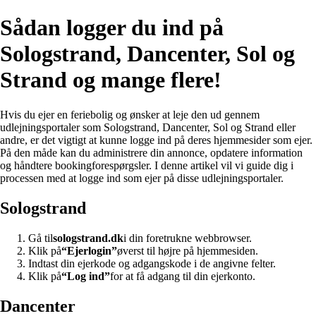
Sådan logger du ind på
Sologstrand, Dancenter, Sol og
Strand og mange flere!
Hvis du ejer en feriebolig og ønsker at leje den ud gennem
udlejningsportaler som Sologstrand, Dancenter, Sol og Strand eller
andre, er det vigtigt at kunne logge ind på deres hjemmesider som ejer.
På den måde kan du administrere din annonce, opdatere information
og håndtere bookingforespørgsler. I denne artikel vil vi guide dig i
processen med at logge ind som ejer på disse udlejningsportaler.
Sologstrand
Gå til
sologstrand.dk
i din foretrukne webbrowser.
Klik på
“Ejerlogin”
øverst til højre på hjemmesiden.
Indtast din ejerkode og adgangskode i de angivne felter.
Klik på
“Log ind”
for at få adgang til din ejerkonto.
Dancenter