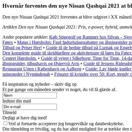
Hvornår forventes den nye Nissan Qashqai 2021 at bl
Den nye Nissan Qashqai 2021 forventes at blive udgivet i XX måned
Artiklen Den nye Nissan Qashqai 2021: Pris, e-power, hybrid, anmel
Andre populære artikler:
Køb Stigegolf og Rammer hos Silvan – Sjove
Føtex
•
Matas i Hørsholm: Find fødselsdagsrabatter og åbningstide
Tilbud og Priser Her!
•
Guide til de bedste tilbud på Lurpak og En
Den komplette guide til skridttællere og aktivitetsure til børn fra Føt
Centret Hørsholm.
•
Guide til vejret i Silkeborg: Time for Time, 14-
åbningstider, tilbudsavis og Østervrå Avis
•
Guide til Jessens Rideuds
Restaurant Urten i København og Aalborg
•
Guide: Lav bløde krøller 
spisesteder i Nymindegab
•
Frisurer til kvinder over 50: Kort, trendy
Få inspiration og nyheder – skriv dig op
Et par gange om måneden sender vi noget, du vil få glæde af.
Indtast din mail
Tilmeld
Dejligt at have dig med!
Ved at fortsætte accepterer jeg brugervilkår og databeskyttelse.
Din tilmelding er frivillig, og du har altid mulighed for at trække den