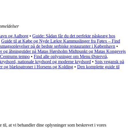
meldelser
havn og Aalborg
•
Guide: Sådan får du det perfekte påskeæg hos
•
Guide til at Købe og Nyde Lækre Kammuslinger fra Føtex – Find
smagsoplevelser på de bedste serbiske restauranter i København
•
ter og åbningstider på Matas Hørsholm Midtpunkt og Matas Kongevejs
e Centrums tempo
•
Find alle oplysninger om Menu Østervrå,
 krydsord, nationale krydsord og moderne krydsord
•
Spis vegansk på
ger og blækpatroner i Horsens og Kolding
•
Den komplette guide til
e til, at vi behandler dine oplysninger som beskrevet i vores