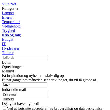
Villa Net
Kategorier
Lamper
Energi
Temperatur
Vedligehold
Tryghed
Køb og salg
Budget
IT
Hvidevarer
Tømrer
Login
Opret bruger
Mailnyt
Få inspiration og nyheder – skriv dig op
Et par gange om måneden sender vi noget, du vil få glæde af.
Indtast din mail
Tilmeld
Dejligt at have dig med!
Ved at fortsætte accepterer jeg brugervilkår og databeskyttelse.