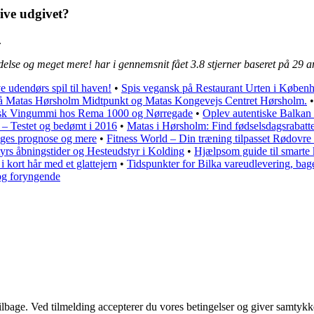
ive udgivet?
.
delse og meget mere! har i gennemsnit fået
3.8
stjerner baseret på
29
an
 udendørs spil til haven!
•
Spis vegansk på Restaurant Urten i Køben
r på Matas Hørsholm Midtpunkt og Matas Kongevejs Centret Hørsholm.
gelsk Vingummi hos Rema 1000 og Nørregade
•
Oplev autentiske Balkan 
ex – Testet og bedømt i 2016
•
Matas i Hørsholm: Find fødselsdagsrabat
dages prognose og mere
•
Fitness World – Din træning tilpasset Rødovr
tyrs åbningstider og Hesteudstyr i Kolding
•
Hjælpsom guide til smarte
i kort hår med et glattejern
•
Tidspunkter for Bilka vareudlevering, ba
 og foryngende
 tilbage. Ved tilmelding accepterer du vores betingelser og giver samtykk