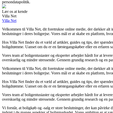
persondatapolitik.
Lær os at kende
Villa Net
Villa Net
Velkommen til Villa Net, dit foretrukne online medie, der dækker alt i
beslutninger i deres boligrejse. Vores mål er at skabe en platform, hv
Hos Villa Net finder du et væld af artikler, guides og tips, der spænde
boligdrømme. Uanset om du er en førstegangskøber eller en erfaren sæl
Vores team af boligentusiaster og eksperter arbejder hårdt for at lever
overskuelig og mindre stressende. Gennem grundig research og en passio
Velkommen til Villa Net, dit foretrukne online medie, der dækker alt i
beslutninger i deres boligrejse. Vores mål er at skabe en platform, hv
Hos Villa Net finder du et væld af artikler, guides og tips, der spænde
boligdrømme. Uanset om du er en førstegangskøber eller en erfaren sæl
Vores team af boligentusiaster og eksperter arbejder hårdt for at lever
overskuelig og mindre stressende. Gennem grundig research og en passio
Vi forstår, at boligkøb og -salg er store beslutninger, der kan påvirke
indsigt i de mange aspekter af boligmarkedet. Vores ambition er at være