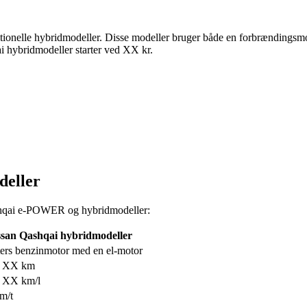
onelle hybridmodeller. Disse modeller bruger både en forbrændingsmo
i hybridmodeller starter ved XX kr.
eller
ashqai e-POWER og hybridmodeller:
ssan Qashqai hybridmodeller
iters benzinmotor med en el-motor
l XX km
l XX km/l
m/t