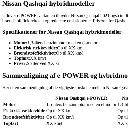
Nissan Qashqai hybridmodeller
Udover e-POWER-varianten tilbyder Nissan Qashqai 2021 også traditi
brændstofeffektiviteten og reducere emissionerne. Priserne for Qashqa
Specifikationer for Nissan Qashqai hybridmodeller
Motor:
1,3-liters benzinmotor med en el-motor
Elektrisk rækkevidde:
Op til XX km
Brændstofeffektivitet:
Op til XX km/l
Topfart:
XX km/t
Priser:
Starter ved XX kr
Sammenligning af e-POWER og hybridmod
Her er en sammenligning af de vigtigste forskelle mellem Nissan Q
Nissan Qashqai e-POWER
Ni
Motor
1,5-liters benzinmotor med en el-motor
1,3-l
Elektrisk rækkevidde
Op til XX km
Op ti
Brændstofeffektivitet
Op til XX km/l
Op ti
Topfart
XX km/t
XX k