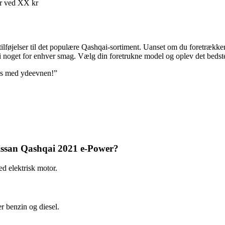
er ved XX kr
jelser til det populære Qashqai-sortiment. Uanset om du foretrækker
 noget for enhver smag. Vælg din foretrukne model og oplev det bedste 
is med ydeevnen!”
issan Qashqai 2021 e-Power?
d elektrisk motor.
r benzin og diesel.