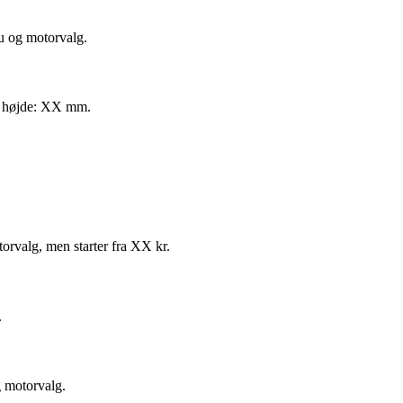
u og motorvalg.
, højde: XX mm.
orvalg, men starter fra XX kr.
.
g motorvalg.