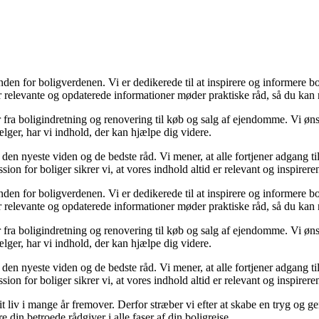
nden for boligverdenen. Vi er dedikerede til at inspirere og informere b
or relevante og opdaterede informationer møder praktiske råd, så du kan 
r fra boligindretning og renovering til køb og salg af ejendomme. Vi øns
ger, har vi indhold, der kan hjælpe dig videre.
e den nyeste viden og de bedste råd. Vi mener, at alle fortjener adgang t
n for boliger sikrer vi, at vores indhold altid er relevant og inspirere
nden for boligverdenen. Vi er dedikerede til at inspirere og informere b
or relevante og opdaterede informationer møder praktiske råd, så du kan 
r fra boligindretning og renovering til køb og salg af ejendomme. Vi øns
ger, har vi indhold, der kan hjælpe dig videre.
e den nyeste viden og de bedste råd. Vi mener, at alle fortjener adgang t
n for boliger sikrer vi, at vores indhold altid er relevant og inspirere
 dit liv i mange år fremover. Derfor stræber vi efter at skabe en tryg og
 din betroede rådgiver i alle faser af din boligrejse.