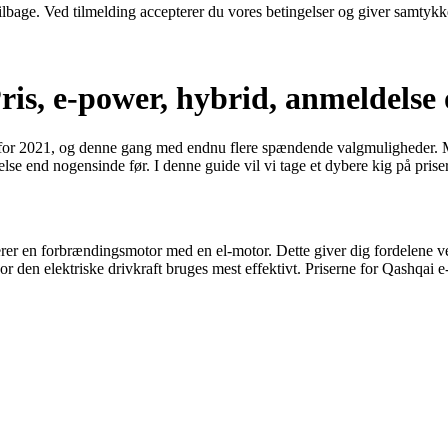
 tilbage. Ved tilmelding accepterer du vores betingelser og giver samtykk
ris, e-power, hybrid, anmeldelse
e for 2021, og denne gang med endnu flere spændende valgmuligheder
e end nogensinde før. I denne guide vil vi tage et dybere kig på priser
 en forbrændingsmotor med en el-motor. Dette giver dig fordelene ved
r den elektriske drivkraft bruges mest effektivt. Priserne for Qashqa