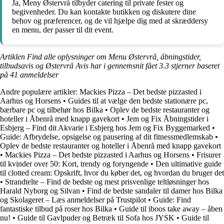
Ja, Meny Østervrå tilbyder catering til private fester og
begivenheder. Du kan kontakte butikken og diskutere dine
behov og præferencer, og de vil hjælpe dig med at skræddersy
en menu, der passer til dit event.
Artiklen Find alle oplysninger om Menu Østervrå, åbningstider,
tilbudsavis og Østervrå Avis har i gennemsnit fået
3.3
stjerner baseret
på
41
anmeldelser
Andre populære artikler:
Mackies Pizza – Det bedste pizzasted i
Aarhus og Horsens
•
Guides til at vælge den bedste stationære pc,
bærbare pc og tilbehør hos Bilka
•
Oplev de bedste restauranter og
hoteller i Åbenrå med knapp gavekort
•
Jem og Fix Åbningstider i
Esbjerg – Find dit Akvarie i Esbjerg hos Jem og Fix Byggemarked
•
Guide: Afbrydelse, opsigelse og pausering af dit fitnessmedlemskab
•
Oplev de bedste restauranter og hoteller i Åbenrå med knapp gavekort
•
Mackies Pizza – Det bedste pizzasted i Aarhus og Horsens
•
Frisurer
til kvinder over 50: Kort, trendy og foryngende
•
Den ultimative guide
til clotted cream: Opskrift, hvor du køber det, og hvordan du bruger det
•
Strandtelte – Find de bedste og mest prisvenlige teltløsninger hos
Harald Nyborg og Silvan
•
Find de bedste sandaler til damer hos Bilka
og Skolageret – Læs anmeldelser på Trustpilot
•
Guide: Find
fantastiske tilbud på roser hos Bilka
•
Guide til iboos take away – åben
nu!
•
Guide til Gavlpuder og Betræk til Sofa hos JYSK
•
Guide til