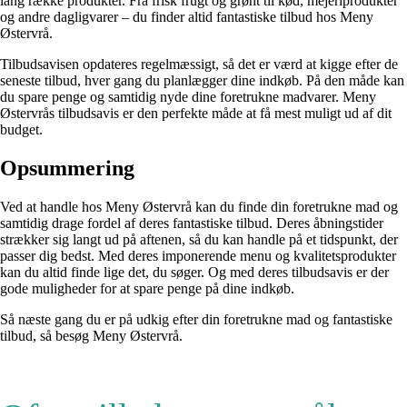
lang række produkter. Fra frisk frugt og grønt til kød, mejeriprodukter
og andre dagligvarer – du finder altid fantastiske tilbud hos Meny
Østervrå.
Tilbudsavisen opdateres regelmæssigt, så det er værd at kigge efter de
seneste tilbud, hver gang du planlægger dine indkøb. På den måde kan
du spare penge og samtidig nyde dine foretrukne madvarer. Meny
Østervrås tilbudsavis er den perfekte måde at få mest muligt ud af dit
budget.
Opsummering
Ved at handle hos Meny Østervrå kan du finde din foretrukne mad og
samtidig drage fordel af deres fantastiske tilbud. Deres åbningstider
strækker sig langt ud på aftenen, så du kan handle på et tidspunkt, der
passer dig bedst. Med deres imponerende menu og kvalitetsprodukter
kan du altid finde lige det, du søger. Og med deres tilbudsavis er der
gode muligheder for at spare penge på dine indkøb.
Så næste gang du er på udkig efter din foretrukne mad og fantastiske
tilbud, så besøg Meny Østervrå.