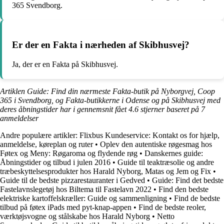
365 Svendborg.
Er der en Fakta i nærheden af Skibhusvej?
Ja, der er en Fakta på Skibhusvej.
Artiklen Guide: Find din nærmeste Fakta-butik på Nyborgvej, Coop
365 i Svendborg, og Fakta-butikkerne i Odense og på Skibhusvej med
deres åbningstider har i gennemsnit fået
4.6
stjerner baseret på
7
anmeldelser
Andre populære artikler:
Flixbus Kundeservice: Kontakt os for hjælp,
anmeldelse, køreplan og ruter
•
Oplev den autentiske røgesmag hos
Føtex og Meny: Røgaroma og flydende røg
•
Danskernes guide:
Åbningstider og tilbud i julen 2016
•
Guide til teaktræsolie og andre
træbeskyttelsesprodukter hos Harald Nyborg, Matas og Jem og Fix
•
Guide til de bedste pizzarestauranter i Gedved
•
Guide: Find det bedste
Fastelavnslegetøj hos Biltema til Fastelavn 2022
•
Find den bedste
elektriske kartoffelskræller: Guide og sammenligning
•
Find de bedste
tilbud på føtex iPads med pyt-knap-appen
•
Find de bedste reoler,
værktøjsvogne og stålskabe hos Harald Nyborg
•
Netto