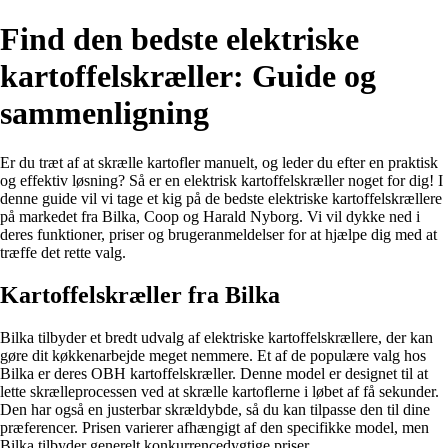
Find den bedste elektriske
kartoffelskræller: Guide og
sammenligning
Er du træt af at skrælle kartofler manuelt, og leder du efter en praktisk
og effektiv løsning? Så er en elektrisk kartoffelskræller noget for dig! I
denne guide vil vi tage et kig på de bedste elektriske kartoffelskrællere
på markedet fra Bilka, Coop og Harald Nyborg. Vi vil dykke ned i
deres funktioner, priser og brugeranmeldelser for at hjælpe dig med at
træffe det rette valg.
Kartoffelskræller fra Bilka
Bilka tilbyder et bredt udvalg af elektriske kartoffelskrællere, der kan
gøre dit køkkenarbejde meget nemmere. Et af de populære valg hos
Bilka er deres OBH kartoffelskræller. Denne model er designet til at
lette skrælleprocessen ved at skrælle kartoflerne i løbet af få sekunder.
Den har også en justerbar skrældybde, så du kan tilpasse den til dine
præferencer. Prisen varierer afhængigt af den specifikke model, men
Bilka tilbyder generelt konkurrencedygtige priser.