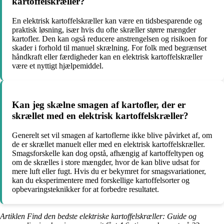
kartoffelskræller?
En elektrisk kartoffelskræller kan være en tidsbesparende og
praktisk løsning, især hvis du ofte skræller større mængder
kartofler. Den kan også reducere anstrengelsen og risikoen for
skader i forhold til manuel skrælning. For folk med begrænset
håndkraft eller færdigheder kan en elektrisk kartoffelskræller
være et nyttigt hjælpemiddel.
Kan jeg skælne smagen af kartofler, der er
skrællet med en elektrisk kartoffelskræller?
Generelt set vil smagen af kartoflerne ikke blive påvirket af, om
de er skrællet manuelt eller med en elektrisk kartoffelskræller.
Smagsforskelle kan dog opstå, afhængig af kartoffeltypen og
om de skrælles i store mængder, hvor de kan blive udsat for
mere luft eller fugt. Hvis du er bekymret for smagsvariationer,
kan du eksperimentere med forskellige kartoffelsorter og
opbevaringsteknikker for at forbedre resultatet.
Artiklen Find den bedste elektriske kartoffelskræller: Guide og