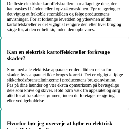
De fleste elektriske kartoffelskrællere har aftagelige dele, der
kan vaskes i hånden eller i opvaskemaskinen. Før rengøring er
det vigtigt at frakoble strømkilden og følge producentens
anvisninger. For at forlænge levetiden og ydeevnen af din
kartoffelskræller er det vigtigt at rengøre den efter hver brug og
sørge for, at den er helt tør, inden den opbevares.
Kan en elektrisk kartoffelskræller forårsage
skader?
Som med alle elektriske apparater er der altid en risiko for
skader, hvis apparatet ikke bruges korrekt. Det er vigtigt at følge
sikkerhedsforanstaltningerne i producentens brugsanvisning.
Pas på dine hænder og vær ekstra opmærksom på bevægelige
dele som knive og skiver. Hold børn væk fra apparatet og sørg
altid for at frakoble strømmen, inden du foretager rengøring
eller vedligeholdelse.
Hvorfor bør jeg overveje at købe en elektrisk