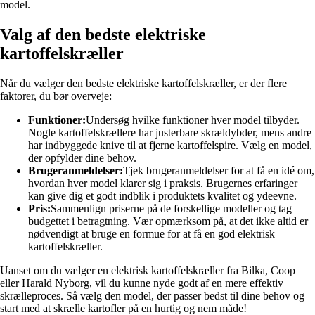
model.
Valg af den bedste elektriske
kartoffelskræller
Når du vælger den bedste elektriske kartoffelskræller, er der flere
faktorer, du bør overveje:
Funktioner:
Undersøg hvilke funktioner hver model tilbyder.
Nogle kartoffelskrællere har justerbare skrældybder, mens andre
har indbyggede knive til at fjerne kartoffelspire. Vælg en model,
der opfylder dine behov.
Brugeranmeldelser:
Tjek brugeranmeldelser for at få en idé om,
hvordan hver model klarer sig i praksis. Brugernes erfaringer
kan give dig et godt indblik i produktets kvalitet og ydeevne.
Pris:
Sammenlign priserne på de forskellige modeller og tag
budgettet i betragtning. Vær opmærksom på, at det ikke altid er
nødvendigt at bruge en formue for at få en god elektrisk
kartoffelskræller.
Uanset om du vælger en elektrisk kartoffelskræller fra Bilka, Coop
eller Harald Nyborg, vil du kunne nyde godt af en mere effektiv
skrælleproces. Så vælg den model, der passer bedst til dine behov og
start med at skrælle kartofler på en hurtig og nem måde!