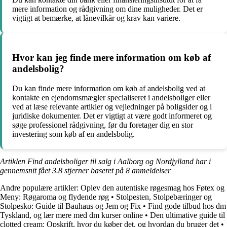
mere information og rådgivning om dine muligheder. Det er
vigtigt at bemærke, at lånevilkår og krav kan variere.
Hvor kan jeg finde mere information om køb af
andelsbolig?
Du kan finde mere information om køb af andelsbolig ved at
kontakte en ejendomsmægler specialiseret i andelsboliger eller
ved at læse relevante artikler og vejledninger på boligsider og i
juridiske dokumenter. Det er vigtigt at være godt informeret og
søge professionel rådgivning, før du foretager dig en stor
investering som køb af en andelsbolig.
Artiklen Find andelsboliger til salg i Aalborg og Nordjylland har i
gennemsnit fået
3.8
stjerner baseret på
8
anmeldelser
Andre populære artikler:
Oplev den autentiske røgesmag hos Føtex og
Meny: Røgaroma og flydende røg
•
Stolpesten, Stolpebæringer og
Stolpesko: Guide til Bauhaus og Jem og Fix
•
Find gode tilbud hos dm
Tyskland, og lær mere med dm kurser online
•
Den ultimative guide til
clotted cream: Opskrift, hvor du køber det, og hvordan du bruger det
•