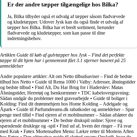
Er der andre tæpper tilgængelige hos Bilka?
Ja, Bilka tilbyder også et udvalg af tæpper såsom fladvævede
og kludetæpper. Udover Jysk kan du også finde et udvalg af
tæpper hos Bilka. Bilka har et bredt sortiment, herunder
fladvævede og kludetæpper, som kan passe til dine
indretningsbehov.
Artiklen Guide til køb af gulvtæpper hos Jysk – Find det perfekte
tæppe til dit hjem har i gennemsnit fået
3.1
stjerner baseret på
25
anmeldelser
Andre populære artikler:
Alt om Netto tilbudsaviser – Find de bedste
tilbud hos Netto
•
Guide til Rema 1000 i Valby: Adresser, åbningstider
og bedste tilbud
•
Find Alt, Du Har Brug for i Haderslev: Matas
Åbningstider, Herretøj og Isenkræmmer
•
TDC kabelovergravning:
Sådan undgår du problemer med gravearbejde
•
Guide til boliger i
Kolding: Find dit drømmehjem hos Home Kolding – Adelgade og
Åpark
•
Guide til Parfumdreams.dk rabatkoder og anmeldelser – Spar
penge med tillid
•
Find ejeren af et mobilnummer – Sådan afslører du
ejeren af et mobilnummer
•
De bedste drukspil online: Sjove og
spændende druklege og -spil
•
Find ud af, hvem der ringer – Få svar
med Krak
•
Føtex Mortensaften Menu: Lækre retter til Mortens Aften
hos Føtex
•
Den ultimative guide til clotted cream: Opskrift, hvor du