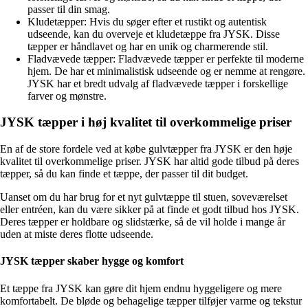
passer til din smag.
Kludetæpper: Hvis du søger efter et rustikt og autentisk
udseende, kan du overveje et kludetæppe fra JYSK. Disse
tæpper er håndlavet og har en unik og charmerende stil.
Fladvævede tæpper: Fladvævede tæpper er perfekte til moderne
hjem. De har et minimalistisk udseende og er nemme at rengøre.
JYSK har et bredt udvalg af fladvævede tæpper i forskellige
farver og mønstre.
JYSK tæpper i høj kvalitet til overkommelige priser
En af de store fordele ved at købe gulvtæpper fra JYSK er den høje
kvalitet til overkommelige priser. JYSK har altid gode tilbud på deres
tæpper, så du kan finde et tæppe, der passer til dit budget.
Uanset om du har brug for et nyt gulvtæppe til stuen, soveværelset
eller entréen, kan du være sikker på at finde et godt tilbud hos JYSK.
Deres tæpper er holdbare og slidstærke, så de vil holde i mange år
uden at miste deres flotte udseende.
JYSK tæpper skaber hygge og komfort
Et tæppe fra JYSK kan gøre dit hjem endnu hyggeligere og mere
komfortabelt. De bløde og behagelige tæpper tilføjer varme og tekstur