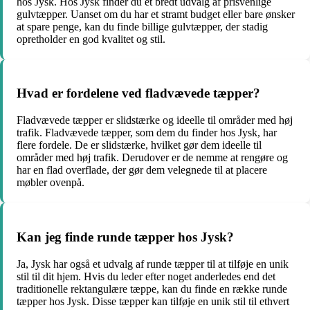
hos Jysk. Hos Jysk finder du et bredt udvalg af prisvenlige
gulvtæpper. Uanset om du har et stramt budget eller bare ønsker
at spare penge, kan du finde billige gulvtæpper, der stadig
opretholder en god kvalitet og stil.
Hvad er fordelene ved fladvævede tæpper?
Fladvævede tæpper er slidstærke og ideelle til områder med høj
trafik. Fladvævede tæpper, som dem du finder hos Jysk, har
flere fordele. De er slidstærke, hvilket gør dem ideelle til
områder med høj trafik. Derudover er de nemme at rengøre og
har en flad overflade, der gør dem velegnede til at placere
møbler ovenpå.
Kan jeg finde runde tæpper hos Jysk?
Ja, Jysk har også et udvalg af runde tæpper til at tilføje en unik
stil til dit hjem. Hvis du leder efter noget anderledes end det
traditionelle rektangulære tæppe, kan du finde en række runde
tæpper hos Jysk. Disse tæpper kan tilføje en unik stil til ethvert