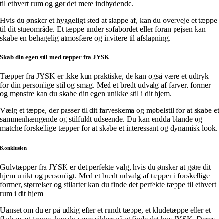
til ethvert rum og gør det mere indbydende.
Hvis du ønsker et hyggeligt sted at slappe af, kan du overveje et tæppe
til dit stueområde. Et tæppe under sofabordet eller foran pejsen kan
skabe en behagelig atmosfære og invitere til afslapning.
Skab din egen stil med tæpper fra JYSK
Tæpper fra JYSK er ikke kun praktiske, de kan også være et udtryk
for din personlige stil og smag. Med et bredt udvalg af farver, former
og mønstre kan du skabe din egen unikke stil i dit hjem.
Vælg et tæppe, der passer til dit farveskema og møbelstil for at skabe et
sammenhængende og stilfuldt udseende. Du kan endda blande og
matche forskellige tæpper for at skabe et interessant og dynamisk look.
Konklusion
Gulvtæpper fra JYSK er det perfekte valg, hvis du ønsker at gøre dit
hjem unikt og personligt. Med et bredt udvalg af tæpper i forskellige
former, størrelser og stilarter kan du finde det perfekte tæppe til ethvert
rum i dit hjem.
Uanset om du er på udkig efter et rundt tæppe, et kludetæppe eller et
fladvævet tæppe, kan du være sikker på at finde det hos JYSK. Deres