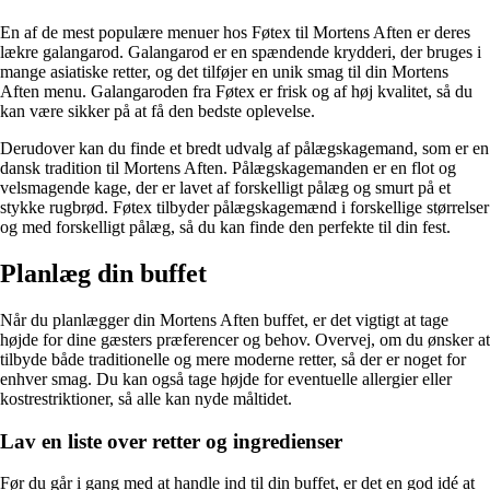
En af de mest populære menuer hos Føtex til Mortens Aften er deres
lækre galangarod. Galangarod er en spændende krydderi, der bruges i
mange asiatiske retter, og det tilføjer en unik smag til din Mortens
Aften menu. Galangaroden fra Føtex er frisk og af høj kvalitet, så du
kan være sikker på at få den bedste oplevelse.
Derudover kan du finde et bredt udvalg af pålægskagemand, som er en
dansk tradition til Mortens Aften. Pålægskagemanden er en flot og
velsmagende kage, der er lavet af forskelligt pålæg og smurt på et
stykke rugbrød. Føtex tilbyder pålægskagemænd i forskellige størrelser
og med forskelligt pålæg, så du kan finde den perfekte til din fest.
Planlæg din buffet
Når du planlægger din Mortens Aften buffet, er det vigtigt at tage
højde for dine gæsters præferencer og behov. Overvej, om du ønsker at
tilbyde både traditionelle og mere moderne retter, så der er noget for
enhver smag. Du kan også tage højde for eventuelle allergier eller
kostrestriktioner, så alle kan nyde måltidet.
Lav en liste over retter og ingredienser
Før du går i gang med at handle ind til din buffet, er det en god idé at