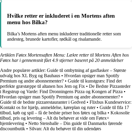
Hvilke retter er inkluderet i en Mortens aften
menu hos Bilka?
Bilka’s Mortens aften menu inkluderer traditionelle retter som
andesteg, brunede kartofler, rødkål og risalamande.
Artiklen Føtex Mortensaften Menu: Lækre retter til Mortens Aften hos
Føtex har i gennemsnit fået
4.9
stjerner baseret på
20
anmeldelser
Andre populære artikler:
Guide til ombytning af gasflasker – Største
udvalg hos XL Byg og Bauhaus
•
Hvordan opsiger man Spotify
Premium og andre abonnementer?
•
Guide til kunstgræs: Find det
perfekte græstæppe til altanen hos Jem og Fix
•
De Bedste Pizzasteder
i Regstrup og Varde: Find Dronningens Pizza og Kongen af Pizza
•
Hvordan opsiger man Spotify Premium og andre abonnementer?
•
Guide til de bedste pizzarestauranter i Gedved
•
Flixbus Kundeservice:
Kontakt os for hjælp, anmeldelse, køreplan og ruter
•
Guide til fifa 17
tilbud, køb og spil – få de bedste priser hos føtex og bilka
•
Kokosolie
tilbud, pris og levering – Alt du behøver at vide om Føtex+
hjemlevering
•
Netto Stensballe – Din guide til Danmarks førende
discountbutik
•
Silvan: Alt du behøver til din udendørs