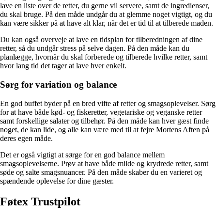
lave en liste over de retter, du gerne vil servere, samt de ingredienser,
du skal bruge. På den måde undgår du at glemme noget vigtigt, og du
kan være sikker på at have alt klar, når det er tid til at tilberede maden.
Du kan også overveje at lave en tidsplan for tilberedningen af dine
retter, så du undgår stress på selve dagen. På den måde kan du
planlægge, hvornår du skal forberede og tilberede hvilke retter, samt
hvor lang tid det tager at lave hver enkelt.
Sørg for variation og balance
En god buffet byder på en bred vifte af retter og smagsoplevelser. Sørg
for at have både kød- og fiskeretter, vegetariske og veganske retter
samt forskellige salater og tilbehør. På den måde kan hver gæst finde
noget, de kan lide, og alle kan være med til at fejre Mortens Aften på
deres egen måde.
Det er også vigtigt at sørge for en god balance mellem
smagsoplevelserne. Prøv at have både milde og krydrede retter, samt
søde og salte smagsnuancer. På den måde skaber du en varieret og
spændende oplevelse for dine gæster.
Føtex Trustpilot