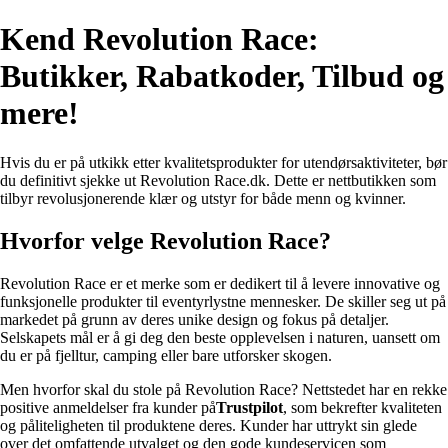
Kend Revolution Race:
Butikker, Rabatkoder, Tilbud og
mere!
Hvis du er på utkikk etter kvalitetsprodukter for utendørsaktiviteter, bør
du definitivt sjekke ut Revolution Race.dk. Dette er nettbutikken som
tilbyr revolusjonerende klær og utstyr for både menn og kvinner.
Hvorfor velge Revolution Race?
Revolution Race er et merke som er dedikert til å levere innovative og
funksjonelle produkter til eventyrlystne mennesker. De skiller seg ut på
markedet på grunn av deres unike design og fokus på detaljer.
Selskapets mål er å gi deg den beste opplevelsen i naturen, uansett om
du er på fjelltur, camping eller bare utforsker skogen.
Men hvorfor skal du stole på Revolution Race? Nettstedet har en rekke
positive anmeldelser fra kunder på
Trustpilot
, som bekrefter kvaliteten
og påliteligheten til produktene deres. Kunder har uttrykt sin glede
over det omfattende utvalget og den gode kundeservicen som