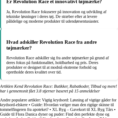
Er Revolution Race et innovativt tøjmærke?
Ja, Revolution Race fokuserer på innovation og udvikling af
tekniske løsninger i deres tøj. De stræber efter at levere
pålidelige og moderne produkter til udendørsentusiaster.
Hvad adskiller Revolution Race fra andre
tøjmærker?
Revolution Race adskiller sig fra andre tøjmærker på grund af
deres fokus på funktionalitet, holdbarhed og pris. Deres
produkter er designet til at modstå ekstreme forhold og
opretholde deres kvalitet over tid.
Artiklen Kend Revolution Race: Butikker, Rabatkoder, Tilbud og mere!
har i gennemsnit fået
3.8
stjerner baseret på
15
anmeldelser
Andre populære artikler:
Vigtig krydsord: Løsning af vigtige gåder for
krydsord-elskere
•
Guide: Hvordan vælger man den rigtige skinne til
tommelfingeren fra apoteket?
•
XL Byg – Gavekort til XL Byg Tårs
•
Guide til Flora Danica dyner og puder: Find den perfekte dyne og