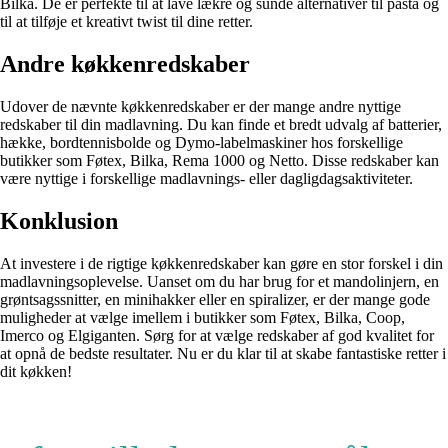
Bilka. De er perfekte til at lave lækre og sunde alternativer til pasta og
til at tilføje et kreativt twist til dine retter.
Andre køkkenredskaber
Udover de nævnte køkkenredskaber er der mange andre nyttige
redskaber til din madlavning. Du kan finde et bredt udvalg af batterier,
hække, bordtennisbolde og Dymo-labelmaskiner hos forskellige
butikker som Føtex, Bilka, Rema 1000 og Netto. Disse redskaber kan
være nyttige i forskellige madlavnings- eller dagligdagsaktiviteter.
Konklusion
At investere i de rigtige køkkenredskaber kan gøre en stor forskel i din
madlavningsoplevelse. Uanset om du har brug for et mandolinjern, en
grøntsagssnitter, en minihakker eller en spiralizer, er der mange gode
muligheder at vælge imellem i butikker som Føtex, Bilka, Coop,
Imerco og Elgiganten. Sørg for at vælge redskaber af god kvalitet for
at opnå de bedste resultater. Nu er du klar til at skabe fantastiske retter i
dit køkken!