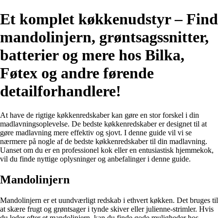
Et komplet køkkenudstyr – Find
mandolinjern, grøntsagssnitter,
batterier og mere hos Bilka,
Føtex og andre førende
detailforhandlere!
At have de rigtige køkkenredskaber kan gøre en stor forskel i din
madlavningsoplevelse. De bedste køkkenredskaber er designet til at
gøre madlavning mere effektiv og sjovt. I denne guide vil vi se
nærmere på nogle af de bedste køkkenredskaber til din madlavning.
Uanset om du er en professionel kok eller en entusiastisk hjemmekok,
vil du finde nyttige oplysninger og anbefalinger i denne guide.
Mandolinjern
Mandolinjern er et uundværligt redskab i ethvert køkken. Det bruges til
at skære frugt og grøntsager i tynde skiver eller julienne-strimler. Hvis
du leder efter et mandolinjern, kan du finde gode muligheder hos