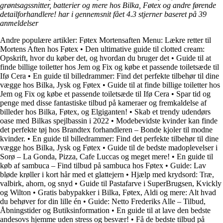
grøntsagssnitter, batterier og mere hos Bilka, Føtex og andre førende
detailforhandlere! har i gennemsnit fået
4.3
stjerner baseret på
39
anmeldelser
Andre populære artikler:
Føtex Mortensaften Menu: Lækre retter til
Mortens Aften hos Føtex
•
Den ultimative guide til clotted cream:
Opskrift, hvor du køber det, og hvordan du bruger det
•
Guide til at
finde billige toiletter hos Jem og Fix og købe et passende toiletsæde til
Ifø Cera
•
En guide til billedrammer: Find det perfekte tilbehør til dine
vægge hos Bilka, Jysk og Føtex
•
Guide til at finde billige toiletter hos
Jem og Fix og købe et passende toiletsæde til Ifø Cera
•
Spar tid og
penge med disse fantastiske tilbud på kameraer og fremkaldelse af
billeder hos Bilka, Føtex, og Elgiganten!
•
Skab et trendy udendørs
oase med Bilkas spejlbassin i 2022
•
Modebevidste kvinder kan finde
det perfekte tøj hos Brandtex forhandleren – Bonde kjoler til modne
kvinder.
•
En guide til billedrammer: Find det perfekte tilbehør til dine
vægge hos Bilka, Jysk og Føtex
•
Guide til de bedste madoplevelser i
Sorø – La Gonda, Pizza, Cafe Luccas og meget mere!
•
En guide til
køb af sambuca – Find tilbud på sambuca hos Føtex
•
Guide: Lav
bløde krøller i kort hår med et glattejern
•
Hjælp med krydsord: Træ,
valbirk, ahorn, og snyd
•
Guide til Pastafarve i SuperBrugsen, Kvickly
og Wilton
•
Gratis babypakker i Bilka, Føtex, Aldi og mere: Alt hvad
du behøver for din lille én
•
Guide: Netto Frederiks Alle – Tilbud,
Åbningstider og Butiksinformation
•
En guide til at lave den bedste
andesovs hjemme uden stress og besvær!
•
Få de bedste tilbud på