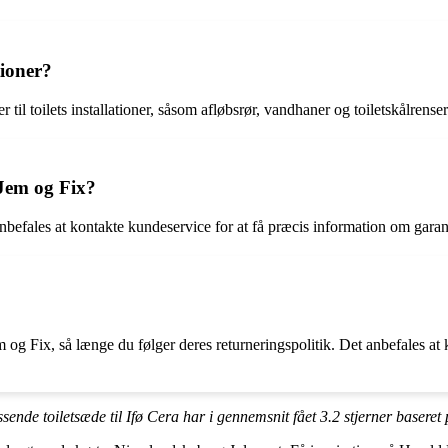
tioner?
 til toilets installationer, såsom afløbsrør, vandhaner og toiletskålrenser
 Jem og Fix?
 anbefales at kontakte kundeservice for at få præcis information om ga
m og Fix, så længe du følger deres returneringspolitik. Det anbefales at 
assende toiletsæde til Ifø Cera har i gennemsnit fået
3.2
stjerner baseret