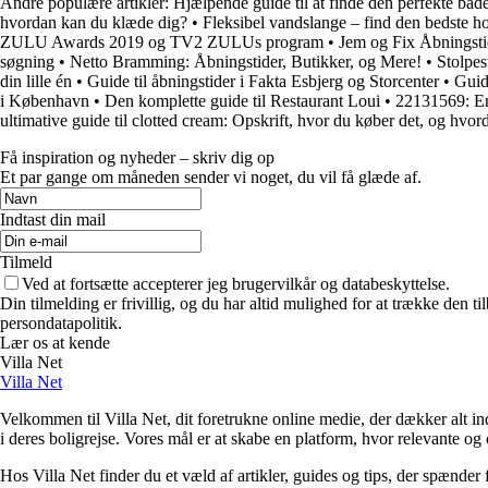
Andre populære artikler:
Hjælpende guide til at finde den perfekte bad
hvordan kan du klæde dig?
•
Fleksibel vandslange – find den bedste h
ZULU Awards 2019 og TV2 ZULUs program
•
Jem og Fix Åbningsti
søgning
•
Netto Bramming: Åbningstider, Butikker, og Mere!
•
Stolpes
din lille én
•
Guide til åbningstider i Fakta Esbjerg og Storcenter
•
Guid
i København
•
Den komplette guide til Restaurant Loui
•
22131569: En 
ultimative guide til clotted cream: Opskrift, hvor du køber det, og hvor
Få inspiration og nyheder – skriv dig op
Et par gange om måneden sender vi noget, du vil få glæde af.
Indtast din mail
Tilmeld
Ved at fortsætte accepterer jeg brugervilkår og databeskyttelse.
Din tilmelding er frivillig, og du har altid mulighed for at trække den 
persondatapolitik.
Lær os at kende
Villa Net
Villa Net
Velkommen til Villa Net, dit foretrukne online medie, der dækker alt in
i deres boligrejse. Vores mål er at skabe en platform, hvor relevante o
Hos Villa Net finder du et væld af artikler, guides og tips, der spænder