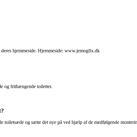
er på deres hjemmeside. Hjemmeside: www.jemogfix.dk
e og frithængende toiletter.
t?
gamle toiletsæde og sætte det nye på ved hjælp af de medfølgende monteri