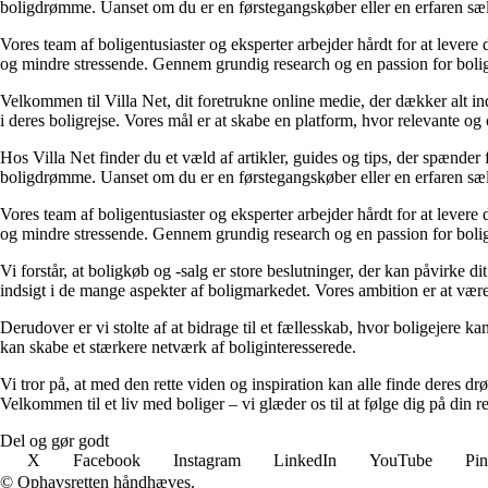
boligdrømme. Uanset om du er en førstegangskøber eller en erfaren sælg
Vores team af boligentusiaster og eksperter arbejder hårdt for at levere
og mindre stressende. Gennem grundig research og en passion for boliger 
Velkommen til Villa Net, dit foretrukne online medie, der dækker alt in
i deres boligrejse. Vores mål er at skabe en platform, hvor relevante o
Hos Villa Net finder du et væld af artikler, guides og tips, der spænder
boligdrømme. Uanset om du er en førstegangskøber eller en erfaren sælg
Vores team af boligentusiaster og eksperter arbejder hårdt for at levere
og mindre stressende. Gennem grundig research og en passion for boliger 
Vi forstår, at boligkøb og -salg er store beslutninger, der kan påvirke 
indsigt i de mange aspekter af boligmarkedet. Vores ambition er at være d
Derudover er vi stolte af at bidrage til et fællesskab, hvor boligejere k
kan skabe et stærkere netværk af boliginteresserede.
Vi tror på, at med den rette viden og inspiration kan alle finde deres drøm
Velkommen til et liv med boliger – vi glæder os til at følge dig på din re
Del og gør godt
X
Facebook
Instagram
LinkedIn
YouTube
Pin
© Ophavsretten håndhæves.