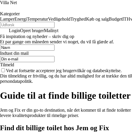
Villa Net
Kategorier
Lamper
Energi
Temperatur
Vedligehold
Tryghed
Køb og salg
Budget
IT
Hv
Login
Opret bruger
Mailnyt
Få inspiration og nyheder – skriv dig op
Et par gange om måneden sender vi noget, du vil få glæde af.
Indtast din mail
Tilmeld
Ved at fortsætte accepterer jeg brugervilkår og databeskyttelse.
Din tilmelding er frivillig, og du har altid mulighed for at trække den 
persondatapolitik.
Guide til at finde billige toilett
Jem og Fix er din go-to destination, når det kommer til at finde toiletter 
levere kvalitetsprodukter til rimelige priser.
Find dit billige toilet hos Jem og Fix