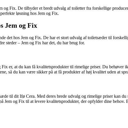
m og Fix. De tilbyder et bredt udvalg af toiletter fra forskellige produce
n perfekte løsning hos Jem og Fix.
os Jem og Fix
nde det hos Jem og Fix. De har et stort udvalg af toiletsæder til forskelli
re steder – Jem og Fix har det, du har brug for.
 Fix er, at du kan få kvalitetsprodukter til rimelige priser. Du behøver ik
ene, så du kan være sikker på at få produkter af høj kvalitet uden at sp
 toiletsæde til dit Ifø Cera. Med deres brede udvalg og rimelige priser ka
ole på Jem og Fix til at levere kvalitetsprodukter, der opfylder dine beho