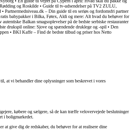
d Nyborg
•
En guide til vejret på Cypern i april: Hvad skal du pakke og
, Rødding og Roskilde
•
Guide til tv-udsendelser på TV2 ZULU,
d
•
Partnermedniveau.dk – Din guide til en seriøs og fordomsfri partner
ratis babypakker i Bilka, Føtex, Aldi og mere: Alt hvad du behøver for
 autentiske Balkan smagsoplevelser på de bedste serbiske restauranter
ste drukspil online: Sjove og spændende druklege og -spil
•
Den
appen
•
BKI Kaffe – Find de bedste tilbud og priser hos Netto
 til, at vi behandler dine oplysninger som beskrevet i vores
ligejere, købere og sælgere, så de kan træffe velovervejede beslutninger
rt i boligmarkedet.
r at give dig de redskaber, du behøver for at realisere dine