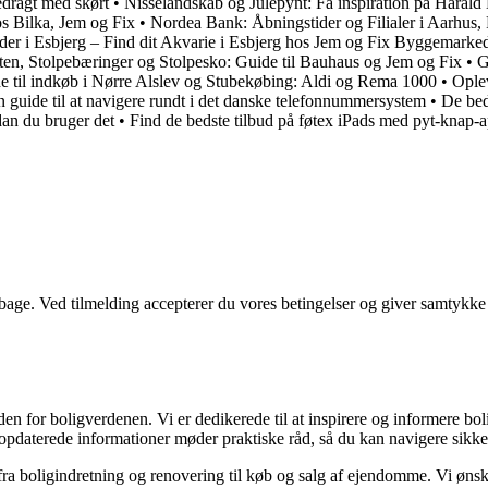
edragt med skørt
•
Nisselandskab og Julepynt: Få inspiration på Haral
os Bilka, Jem og Fix
•
Nordea Bank: Åbningstider og Filialer i Aarhus
der i Esbjerg – Find dit Akvarie i Esbjerg hos Jem og Fix Byggemarke
ten, Stolpebæringer og Stolpesko: Guide til Bauhaus og Jem og Fix
•
G
e til indkøb i Nørre Alslev og Stubekøbing: Aldi og Rema 1000
•
Oplev
guide til at navigere rundt i det danske telefonnummersystem
•
De bed
dan du bruger det
•
Find de bedste tilbud på føtex iPads med pyt-knap-
tilbage. Ved tilmelding accepterer du vores betingelser og giver samtykke
den for boligverdenen. Vi er dedikerede til at inspirere og informere bo
g opdaterede informationer møder praktiske råd, så du kan navigere sikke
 fra boligindretning og renovering til køb og salg af ejendomme. Vi ønske