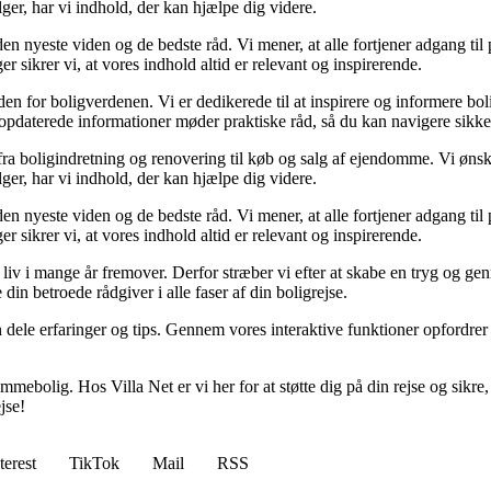
er, har vi indhold, der kan hjælpe dig videre.
 den nyeste viden og de bedste råd. Vi mener, at alle fortjener adgang ti
sikrer vi, at vores indhold altid er relevant og inspirerende.
den for boligverdenen. Vi er dedikerede til at inspirere og informere bo
g opdaterede informationer møder praktiske råd, så du kan navigere sikke
 fra boligindretning og renovering til køb og salg af ejendomme. Vi ønske
er, har vi indhold, der kan hjælpe dig videre.
 den nyeste viden og de bedste råd. Vi mener, at alle fortjener adgang ti
sikrer vi, at vores indhold altid er relevant og inspirerende.
dit liv i mange år fremover. Derfor stræber vi efter at skabe en tryg og 
in betroede rådgiver i alle faser af din boligrejse.
an dele erfaringer og tips. Gennem vores interaktive funktioner opfordrer
mebolig. Hos Villa Net er vi her for at støtte dig på din rejse og sikre, a
jse!
terest
TikTok
Mail
RSS