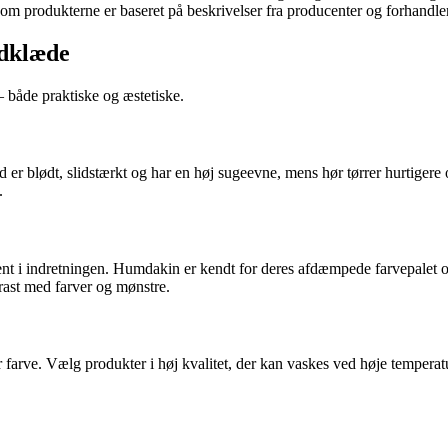
 om produkterne er baseret på beskrivelser fra producenter og forhandler
ndklæde
– både praktiske og æstetiske.
ld er blødt, slidstærkt og har en høj sugeevne, mens hør tørrer hurtige
.
ent i indretningen. Humdakin er kendt for deres afdæmpede farvepalet og
rast med farver og mønstre.
 farve. Vælg produkter i høj kvalitet, der kan vaskes ved høje temperat