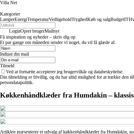
Villa Net
Kategorier
Lamper
Energi
Temperatur
Vedligehold
Tryghed
Køb og salg
Budget
IT
Hv
Login
Opret bruger
Mailnyt
Få inspiration og nyheder – skriv dig op
Et par gange om måneden sender vi noget, du vil få glæde af.
Indtast din mail
Tilmeld
Ved at fortsætte accepterer jeg brugervilkår og databeskyttelse.
Din tilmelding er frivillig, og du har altid mulighed for at trække den 
persondatapolitik.
Køkkenhåndklæder fra Humdakin – klassisk 
Artiklen præsenterer et udvalg af køkkenhåndklæder fra Humdakin, som ill