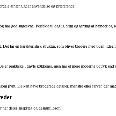
ordele afhængigt af anvendelse og præference.
og har god sugeevne. Perfekte til daglig brug og tørring af hænder og s
. Det får en karakteristisk struktur, som bliver blødere med tiden. Ideelt 
De er praktiske i travle køkkener, men har et mere moderne udtryk end de
m pynt. De kan have broderede detaljer, mønstre eller farver, der matc
læder
har deres særpræg og designfilosofi.