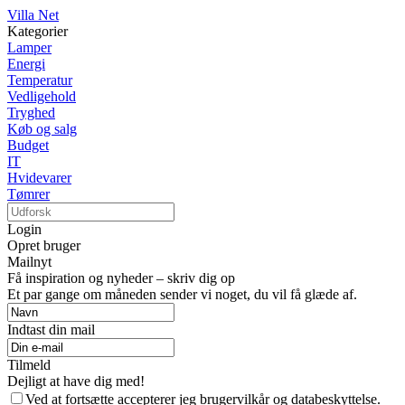
Villa Net
Kategorier
Lamper
Energi
Temperatur
Vedligehold
Tryghed
Køb og salg
Budget
IT
Hvidevarer
Tømrer
Login
Opret bruger
Mailnyt
Få inspiration og nyheder – skriv dig op
Et par gange om måneden sender vi noget, du vil få glæde af.
Indtast din mail
Tilmeld
Dejligt at have dig med!
Ved at fortsætte accepterer jeg brugervilkår og databeskyttelse.