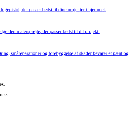
ugepistol, der passer bedst til dine projekter i hjemmet.
lge den malersprøjte, der passer bedst til dit projekt.
ng, småreparationer og forebyggelse af skader bevarer et pænt og
es.
ance.