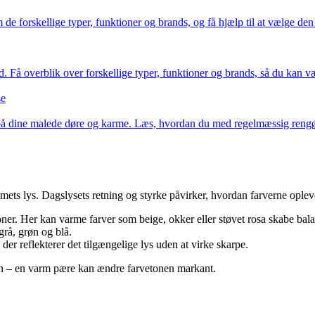
 forskellige typer, funktioner og brands, og få hjælp til at vælge den f
id. Få overblik over forskellige typer, funktioner og brands, så du kan væ
se
å dine malede døre og karme. Læs, hvordan du med regelmæssig rengøri
mets lys. Dagslysets retning og styrke påvirker, hvordan farverne oplev
oner. Her kan varme farver som beige, okker eller støvet rosa skabe bal
grå, grøn og blå.
 der reflekterer det tilgængelige lys uden at virke skarpe.
en – en varm pære kan ændre farvetonen markant.