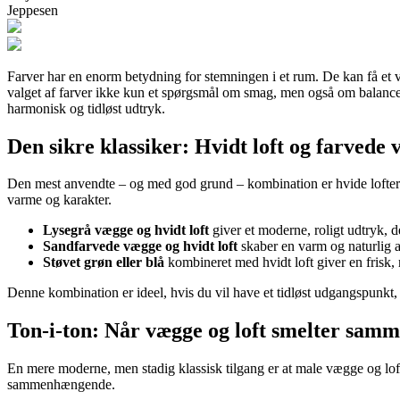
Jeppesen
Farver har en enorm betydning for stemningen i et rum. De kan få et væ
valget af farver ikke kun et spørgsmål om smag, men også om balance, 
harmonisk og tidløst udtryk.
Den sikre klassiker: Hvidt loft og farvede
Den mest anvendte – og med god grund – kombination er hvide lofter og
varme og karakter.
Lysegrå vægge og hvidt loft
giver et moderne, roligt udtryk, d
Sandfarvede vægge og hvidt loft
skaber en varm og naturlig a
Støvet grøn eller blå
kombineret med hvidt loft giver en frisk,
Denne kombination er ideel, hvis du vil have et tidløst udgangspunkt
Ton-i-ton: Når vægge og loft smelter sam
En mere moderne, men stadig klassisk tilgang er at male vægge og loft
sammenhængende.