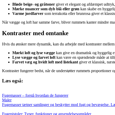
Bløde beige- og gråtoner
giver et elegant og afdæmpet udtryk,
Mørke nuancer som dyb blå eller grøn
kan skabe en hyggelig,
Varme jordfarver
som terrakotta eller brunrosa giver et klassi
Når vægge og loft har samme farve, bliver rummets kanter mindre mark
Kontraster med omtanke
Hvis du ønsker mere dynamik, kan du arbejde med kontraster mellem væg
Mørkt loft og lyse vægge
kan give en dramatisk og hyggelig eff
Lyse vægge og farvet loft
kan være en spændende måde at tilfør
Farvet væg og hvidt loft med listekant
giver et klassisk, næs
Kontraster fungerer bedst, når de understøtter rummets proportioner o
Læs også:
Fugemasser – forstå hvordan de fungerer
Maler
Fugemasser tætner samlinger og beskytter mod fugt og bevægelse. Læs o
Fugepistoler: Typer, funktioner og anvendelsesområder