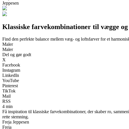
Jeppesen
Klassiske farvekombinationer til vægge og lo
Find den perfekte balance mellem væg- og loftsfarver for et harmonisk
Maler
Maler
Del og gør godt
X
Facebook
Instagram
LinkedIn
YouTube
Pinterest
TikTok
Mail
RSS
4 min
Få inspiration til klassiske farvekombinationer, der skaber ro, samm
rette stemning.
Freja Jeppesen
Freja