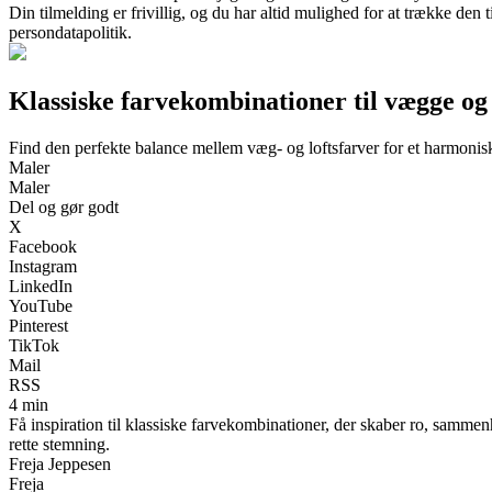
Din tilmelding er frivillig, og du har altid mulighed for at trække den
persondatapolitik.
Klassiske farvekombinationer til vægge og lo
Find den perfekte balance mellem væg- og loftsfarver for et harmonisk
Maler
Maler
Del og gør godt
X
Facebook
Instagram
LinkedIn
YouTube
Pinterest
TikTok
Mail
RSS
4 min
Få inspiration til klassiske farvekombinationer, der skaber ro, samm
rette stemning.
Freja Jeppesen
Freja