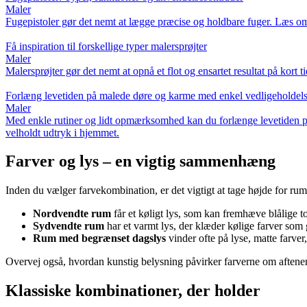
Maler
Fugepistoler gør det nemt at lægge præcise og holdbare fuger. Læs om de
Få inspiration til forskellige typer malersprøjter
Maler
Malersprøjter gør det nemt at opnå et flot og ensartet resultat på kort t
Forlæng levetiden på malede døre og karme med enkel vedligeholdel
Maler
Med enkle rutiner og lidt opmærksomhed kan du forlænge levetiden p
velholdt udtryk i hjemmet.
Farver og lys – en vigtig sammenhæng
Inden du vælger farvekombination, er det vigtigt at tage højde for rum
Nordvendte rum
får et køligt lys, som kan fremhæve blålige t
Sydvendte rum
har et varmt lys, der klæder kølige farver som 
Rum med begrænset dagslys
vinder ofte på lyse, matte farver,
Overvej også, hvordan kunstig belysning påvirker farverne om aften
Klassiske kombinationer, der holder