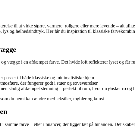
relse til at virke større, varmere, roligere eller mere levende – alt af
lys og helhedsindtryk. Her får du inspiration til klassiske farvekombina
 vægge
 vægge i en afdæmpet farve. Det hvide loft reflekterer lyset og får rum
er passer til både klassiske og minimalistiske hjem.
tmosfære, der fungerer godt i stuer og soveværelser.
 men stadig afdæmpet stemning – perfekt til rum, hvor du ønsker ro og 
, som du nemt kan ændre med tekstiler, møbler og kunst.
men
 i samme farve – eller i nuancer, der ligger tæt på hinanden. Det skabe