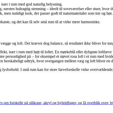
 især i rum med god naturlig belysning.
 næsten huleagtig stemning – ideelt til soveværelser eller stuer, hvor
sk, men nutidigt look, der passer godt til naturmaterialer som træ og hør.
ante, og det kan få selv små rum til at virke mere harmoniske.
ge og loft. Det kræver dog balance, så resultatet ikke bliver for tungt
ekt, især i rum med højt til loftet. En mørkeblå eller dybgrøn loftfarve
e personlighed på – for eksempel et støvet rosa loft i et rum med hvi
ten herskabeligt udtryk, hvor overgangen mellem væg og loft bliver en d
g lysforhold. I små rum kan for store farveforskelle virke overvældende
m forskelle på silikone, akryl og hybridfuger, og få overblik over, hvo