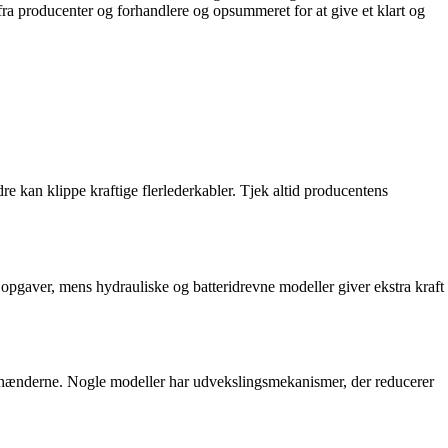
 fra producenter og forhandlere og opsummeret for at give et klart og
dre kan klippe kraftige flerlederkabler. Tjek altid producentens
 opgaver, mens hydrauliske og batteridrevne modeller giver ekstra kraft
e hænderne. Nogle modeller har udvekslingsmekanismer, der reducerer