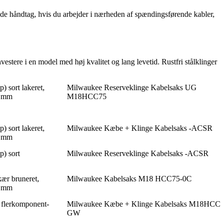
ede håndtag, hvis du arbejder i nærheden af spændingsførende kabler,
vestere i en model med høj kvalitet og lang levetid. Rustfri stålklinger
) sort lakeret,
Milwaukee Reserveklinge Kabelsaks UG
0 mm
M18HCC75
) sort lakeret,
Milwaukee Kæbe + Klinge Kabelsaks -ACSR
0 mm
p) sort
Milwaukee Reserveklinge Kabelsaks -ACSR
ær bruneret,
Milwaukee Kabelsaks M18 HCC75-0C
0 mm
 flerkomponent-
Milwaukee Kæbe + Klinge Kabelsaks M18HCC
GW