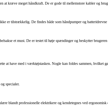
 at kræve meget håndkraft. De er gode til mellemstore kabler og bruges 
 ikke er tilstrækkelig. De findes både som håndpumper og batteridrevne 
kabelsakse et must. De er testet til høje spændinger og beskytter bruge
lette at have med i værktøjstasken. Nogle kan foldes sammen, hvilket gø
og specialer.
ulære blandt professionelle elektrikere og kendetegnes ved ergonomisk d