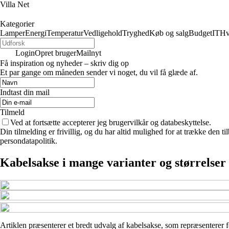
Villa Net
Kategorier
Lamper
Energi
Temperatur
Vedligehold
Tryghed
Køb og salg
Budget
IT
Hv
Login
Opret bruger
Mailnyt
Få inspiration og nyheder – skriv dig op
Et par gange om måneden sender vi noget, du vil få glæde af.
Indtast din mail
Tilmeld
Ved at fortsætte accepterer jeg brugervilkår og databeskyttelse.
Din tilmelding er frivillig, og du har altid mulighed for at trække den 
persondatapolitik.
Kabelsakse i mange varianter og størrelser
Artiklen præsenterer et bredt udvalg af kabelsakse, som repræsenterer f