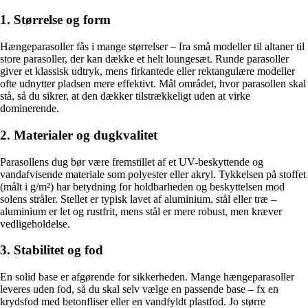
1. Størrelse og form
Hængeparasoller fås i mange størrelser – fra små modeller til altaner til
store parasoller, der kan dække et helt loungesæt. Runde parasoller
giver et klassisk udtryk, mens firkantede eller rektangulære modeller
ofte udnytter pladsen mere effektivt. Mål området, hvor parasollen skal
stå, så du sikrer, at den dækker tilstrækkeligt uden at virke
dominerende.
2. Materialer og dugkvalitet
Parasollens dug bør være fremstillet af et UV-beskyttende og
vandafvisende materiale som polyester eller akryl. Tykkelsen på stoffet
(målt i g/m²) har betydning for holdbarheden og beskyttelsen mod
solens stråler. Stellet er typisk lavet af aluminium, stål eller træ –
aluminium er let og rustfrit, mens stål er mere robust, men kræver
vedligeholdelse.
3. Stabilitet og fod
En solid base er afgørende for sikkerheden. Mange hængeparasoller
leveres uden fod, så du skal selv vælge en passende base – fx en
krydsfod med betonfliser eller en vandfyldt plastfod. Jo større