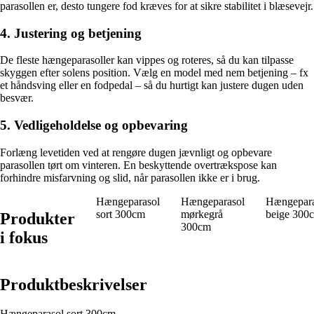
parasollen er, desto tungere fod kræves for at sikre stabilitet i blæsevejr.
4. Justering og betjening
De fleste hængeparasoller kan vippes og roteres, så du kan tilpasse
skyggen efter solens position. Vælg en model med nem betjening – fx
et håndsving eller en fodpedal – så du hurtigt kan justere dugen uden
besvær.
5. Vedligeholdelse og opbevaring
Forlæng levetiden ved at rengøre dugen jævnligt og opbevare
parasollen tørt om vinteren. En beskyttende overtrækspose kan
forhindre misfarvning og slid, når parasollen ikke er i brug.
Hængeparasol
Hængeparasol
Hængepara
sort 300cm
mørkegrå
beige 300
Produkter
300cm
i fokus
Produktbeskrivelser
Hængeparasol sort 300cm