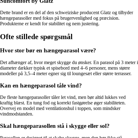
Suncomfort by Glatz
Dette brand er en del af den schweiziske producent Glatz og tilbyder
hængeparasoller med fokus på brugervenlighed og præcision.
Produkterne er kendt for stabilitet og nem justering.
Ofte stillede spørgsmål
Hvor stor bør en hængeparasol være?
Det afhænger af, hvor meget skygge du ønsker. En parasol på 3 meter i
diameter dækker typisk et spisebord med 4–6 personer, mens større
modeller på 3,5–4 meter egner sig til loungesæt eller større terrasser.
Kan en hængeparasol tåle vind?
De fleste hængeparasoller tåler let vind, men bør altid lukkes ved
kraftig blæst. En tung fod og korrekt fastgørelse øger stabiliteten.
Overvej en model med ventilationshul i toppen, som mindsker
vindmodstanden.
Skal hængeparasollen stå i skygge eller sol?
Parasollen er designet til at skabe skygge, men den bør ikke stå