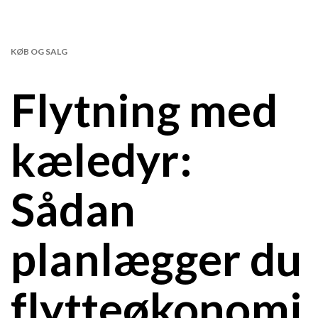
KØB OG SALG
Flytning med
kæledyr:
Sådan
planlægger du
flytteøkonomi