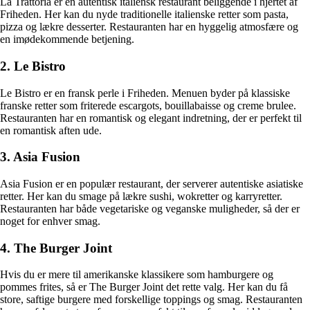
La Trattoria er en autentisk italiensk restaurant beliggende i hjertet af
Friheden. Her kan du nyde traditionelle italienske retter som pasta,
pizza og lækre desserter. Restauranten har en hyggelig atmosfære og
en imødekommende betjening.
2. Le Bistro
Le Bistro er en fransk perle i Friheden. Menuen byder på klassiske
franske retter som friterede escargots, bouillabaisse og creme brulee.
Restauranten har en romantisk og elegant indretning, der er perfekt til
en romantisk aften ude.
3. Asia Fusion
Asia Fusion er en populær restaurant, der serverer autentiske asiatiske
retter. Her kan du smage på lækre sushi, wokretter og karryretter.
Restauranten har både vegetariske og veganske muligheder, så der er
noget for enhver smag.
4. The Burger Joint
Hvis du er mere til amerikanske klassikere som hamburgere og
pommes frites, så er The Burger Joint det rette valg. Her kan du få
store, saftige burgere med forskellige toppings og smag. Restauranten