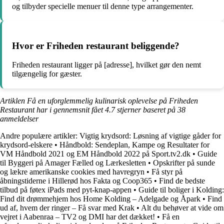
og tilbyder specielle menuer til denne type arrangementer.
Hvor er Friheden restaurant beliggende?
Friheden restaurant ligger på [adresse], hvilket gør den nemt
tilgængelig for gæster.
Artiklen Få en uforglemmelig kulinarisk oplevelse på Friheden
Restaurant har i gennemsnit fået
4.7
stjerner baseret på
38
anmeldelser
Andre populære artikler:
Vigtig krydsord: Løsning af vigtige gåder for
krydsord-elskere
•
Håndbold: Sendeplan, Kampe og Resultater for
VM Håndbold 2021 og EM Håndbold 2022 på Sport.tv2.dk
•
Guide
til Byggeri på Amager Fælled og Lærkesletten
•
Opskrifter på sunde
og lækre amerikanske cookies med havregryn
•
Få styr på
åbningstiderne i Hillerød hos Fakta og Coop365
•
Find de bedste
tilbud på føtex iPads med pyt-knap-appen
•
Guide til boliger i Kolding:
Find dit drømmehjem hos Home Kolding – Adelgade og Åpark
•
Find
ud af, hvem der ringer – Få svar med Krak
•
Alt du behøver at vide om
vejret i Aabenraa – TV2 og DMI har det dækket!
•
Få en