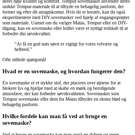
deres høje kvalitet og komfort. Tempur-sovemasker anvender deres
unikke Tempur-materiale til at tilbyde en behagelig pasform, der
former sig efter dit ansigtskontur. Hvis du er kreativ, kan du også
eksperimentere med DIY-sovemasker ved hjælp af engangssprøjter
som materiale. Uanset om du vælger Matas, Tempur eller en DIY-
tilgang, kan en sovemaske eller briller være et nyttigt redskab til at
forbedre din søvnkvalitet.
“At få en god nats søvn er vigtigt for vores velvære og
helbred.”
Ofte stillede spørgsmål
Hvad er en sovemaske, og hvordan fungerer den?
En sovemaske er et stykke stof, der placeres over øjnene for at
blokere lys og hjælpe med at skabe en mørk og beroligende
atmosfære, der kan forbedre søvnkvaliteten. Sovemasker som
Tempur sovemaske eller dem fra Matas tilbyder en ekstra blød og
behagelig pasform.
Hvilke fordele kan man få ved at bruge en
sovemaske?
Ved at bruge en sovemaske kan man opnå en dybere og mere