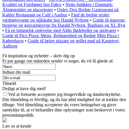
Kvalitet og Fotobøger hos Føtex
•
Netto butikker i Danmark:
Åbningstider og placeringer
•
Oplev Den Bedste Gastronomi på
Kahler Restaurant og Café i Aarhus
•
Find de bedste reoler,
værktøjsvogne og stålskabe hos Harald Nyborg
•
Guide til gasovne,
biopejse og gasvarmeovne fra Harald Nyborg, Bauhaus og XL Byg
•
Få en himmelsk oplevelse med Aldis flødeboller og spotvarer
•
Guide til Pico Pizza: Menu, Beliggenhed og Bedste Mini Pizza i
København
•
Guide til lækre pizzaer og grillet mad på Kastetvej,
Aalborg
Få inspiration og nyheder – skriv dig op
Et par gange om måneden sender vi noget, du vil få glæde af.
Indtast din mail
Tilmeld
Dejligt at have dig med!
Ved at fortsætte accepterer jeg brugervilkår og databeskyttelse.
Din tilmelding er frivillig, og du har altid mulighed for at trække den
tilbage. Ved tilmelding accepterer du vores betingelser og giver
samtykke til, at vi behandler dine oplysninger som beskrevet i vores
persondatapolitik.
Lær os at kende