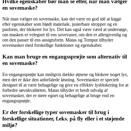
Hvilke egenskaber bør man se efter, når man vælger
en sovemaske?
Når man vælger en sovemaske, kan det være en god idé at kigge
efter egenskaber som blødt materiale, justerbare stropper og en
pasform, der blokerer for lys. Det kan også være værd at undersøge,
om masken er velegnet til ens sovevaner, om den er allergivenlig og
om den passer til ens ansigtsform. Matas og Tempur tilbyder
sovemasker med forskellige funktioner og egenskaber.
Kan man bruge en engangssprøjte som alternativ til
en sovemaske?
En engangssprøjte kan muligvis dække øjnene og blokere noget lys,
men det er ikke den anbefalede løsning. Sovemasker er specielt
designet til at være behagelige og give en effektiv lysblokering for at
forbedre søvnkvaliteten. Matas tilbyder et bredt udvalg af
sovemasker, der er mere egnet og behagelige at bruge end en
engangssprøjte.
Er der forskellige typer sovemasker til brug i
forskellige situationer, f.eks. på fly eller i et støjende
miljø?