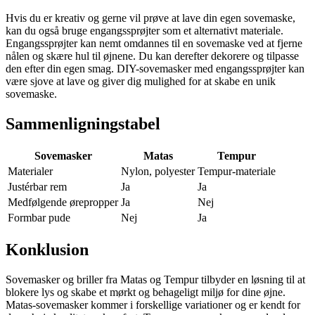
Hvis du er kreativ og gerne vil prøve at lave din egen sovemaske,
kan du også bruge engangssprøjter som et alternativt materiale.
Engangssprøjter kan nemt omdannes til en sovemaske ved at fjerne
nålen og skære hul til øjnene. Du kan derefter dekorere og tilpasse
den efter din egen smag. DIY-sovemasker med engangssprøjter kan
være sjove at lave og giver dig mulighed for at skabe en unik
sovemaske.
Sammenligningstabel
Sovemasker
Matas
Tempur
Materialer
Nylon, polyester
Tempur-materiale
Justérbar rem
Ja
Ja
Medfølgende ørepropper
Ja
Nej
Formbar pude
Nej
Ja
Konklusion
Sovemasker og briller fra Matas og Tempur tilbyder en løsning til at
blokere lys og skabe et mørkt og behageligt miljø for dine øjne.
Matas-sovemasker kommer i forskellige variationer og er kendt for