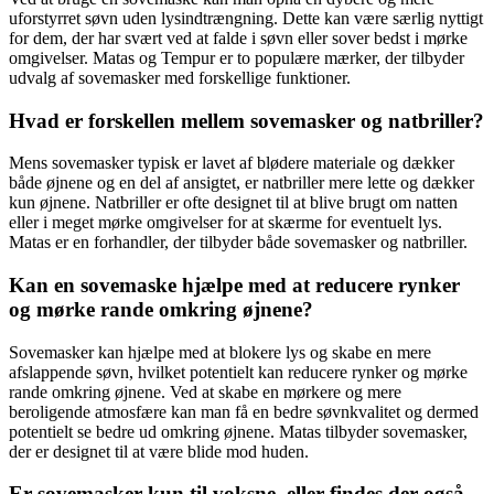
uforstyrret søvn uden lysindtrængning. Dette kan være særlig nyttigt
for dem, der har svært ved at falde i søvn eller sover bedst i mørke
omgivelser. Matas og Tempur er to populære mærker, der tilbyder
udvalg af sovemasker med forskellige funktioner.
Hvad er forskellen mellem sovemasker og natbriller?
Mens sovemasker typisk er lavet af blødere materiale og dækker
både øjnene og en del af ansigtet, er natbriller mere lette og dækker
kun øjnene. Natbriller er ofte designet til at blive brugt om natten
eller i meget mørke omgivelser for at skærme for eventuelt lys.
Matas er en forhandler, der tilbyder både sovemasker og natbriller.
Kan en sovemaske hjælpe med at reducere rynker
og mørke rande omkring øjnene?
Sovemasker kan hjælpe med at blokere lys og skabe en mere
afslappende søvn, hvilket potentielt kan reducere rynker og mørke
rande omkring øjnene. Ved at skabe en mørkere og mere
beroligende atmosfære kan man få en bedre søvnkvalitet og dermed
potentielt se bedre ud omkring øjnene. Matas tilbyder sovemasker,
der er designet til at være blide mod huden.
Er sovemasker kun til voksne, eller findes der også