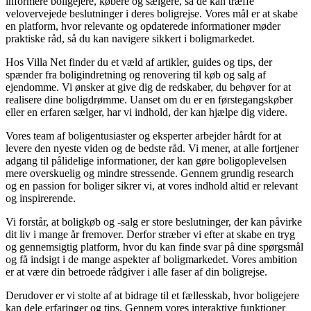
informere boligejere, købere og sælgere, så de kan træffe
velovervejede beslutninger i deres boligrejse. Vores mål er at skabe
en platform, hvor relevante og opdaterede informationer møder
praktiske råd, så du kan navigere sikkert i boligmarkedet.
Hos Villa Net finder du et væld af artikler, guides og tips, der
spænder fra boligindretning og renovering til køb og salg af
ejendomme. Vi ønsker at give dig de redskaber, du behøver for at
realisere dine boligdrømme. Uanset om du er en førstegangskøber
eller en erfaren sælger, har vi indhold, der kan hjælpe dig videre.
Vores team af boligentusiaster og eksperter arbejder hårdt for at
levere den nyeste viden og de bedste råd. Vi mener, at alle fortjener
adgang til pålidelige informationer, der kan gøre boligoplevelsen
mere overskuelig og mindre stressende. Gennem grundig research
og en passion for boliger sikrer vi, at vores indhold altid er relevant
og inspirerende.
Vi forstår, at boligkøb og -salg er store beslutninger, der kan påvirke
dit liv i mange år fremover. Derfor stræber vi efter at skabe en tryg
og gennemsigtig platform, hvor du kan finde svar på dine spørgsmål
og få indsigt i de mange aspekter af boligmarkedet. Vores ambition
er at være din betroede rådgiver i alle faser af din boligrejse.
Derudover er vi stolte af at bidrage til et fællesskab, hvor boligejere
kan dele erfaringer og tips. Gennem vores interaktive funktioner