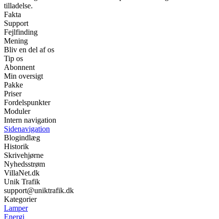
tilladelse.
Fakta
Support
Fejlfinding
Mening
Bliv en del af os
Tip os
Abonnent
Min oversigt
Pakke
Priser
Fordelspunkter
Moduler
Intern navigation
Sidenavigation
Blogindlæg
Historik
Skrivehjørne
Nyhedsstrøm
VillaNet.dk
Unik Trafik
support@uniktrafik.dk
Kategorier
Lamper
Energi