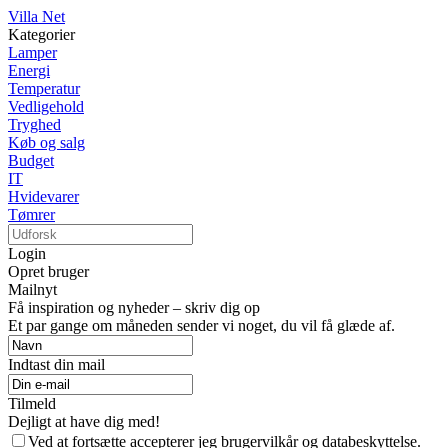
Villa Net
Kategorier
Lamper
Energi
Temperatur
Vedligehold
Tryghed
Køb og salg
Budget
IT
Hvidevarer
Tømrer
Login
Opret bruger
Mailnyt
Få inspiration og nyheder – skriv dig op
Et par gange om måneden sender vi noget, du vil få glæde af.
Indtast din mail
Tilmeld
Dejligt at have dig med!
Ved at fortsætte accepterer jeg brugervilkår og databeskyttelse.