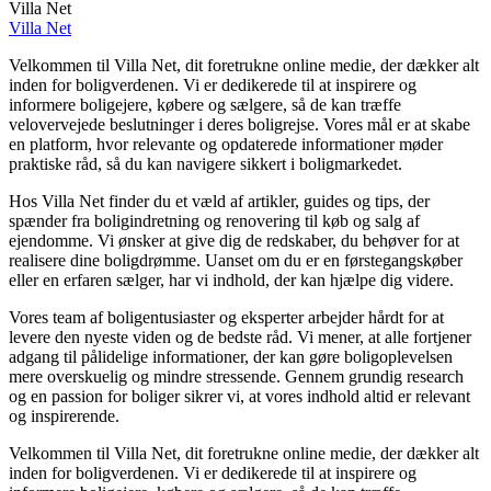
Villa Net
Villa Net
Velkommen til Villa Net, dit foretrukne online medie, der dækker alt
inden for boligverdenen. Vi er dedikerede til at inspirere og
informere boligejere, købere og sælgere, så de kan træffe
velovervejede beslutninger i deres boligrejse. Vores mål er at skabe
en platform, hvor relevante og opdaterede informationer møder
praktiske råd, så du kan navigere sikkert i boligmarkedet.
Hos Villa Net finder du et væld af artikler, guides og tips, der
spænder fra boligindretning og renovering til køb og salg af
ejendomme. Vi ønsker at give dig de redskaber, du behøver for at
realisere dine boligdrømme. Uanset om du er en førstegangskøber
eller en erfaren sælger, har vi indhold, der kan hjælpe dig videre.
Vores team af boligentusiaster og eksperter arbejder hårdt for at
levere den nyeste viden og de bedste råd. Vi mener, at alle fortjener
adgang til pålidelige informationer, der kan gøre boligoplevelsen
mere overskuelig og mindre stressende. Gennem grundig research
og en passion for boliger sikrer vi, at vores indhold altid er relevant
og inspirerende.
Velkommen til Villa Net, dit foretrukne online medie, der dækker alt
inden for boligverdenen. Vi er dedikerede til at inspirere og