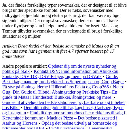
Ja, der findes forskellige typer sovemasker, der er designet til at blive
brugt under specifikke forhold. Der er f.eks. sovemasker med
indbygget støjreduktion og ekstra polstring, der kan være nyttige i
støjende miljøer. Der er også sovemasker, der er nemme at bære
under flyrejser og kan hjælpe med at blokere for lyset. Matas og
Tempur tilbyder sovemasker, der er velegnede til brug i forskellige
situationer og miljøer.
Artiklen Drag fordel af den bedste sovemaske på Matas og få en
god nats søvn har i gennemsnit fået
4.7
stjerner baseret på
17
anmeldelser
Andre populære artikler:
Opdater dig om de nyeste nyheder og
politik på bt.dk
•
Kontakt DSV: Find information om Abildskou
kontakte, DSV DK, DSV Esbjerg og mere på DSV.dk
•
Guide:
Bestil kagemand og rundstykker hos Superbrugsen og Coop Bager
•
Få styr på åbningstiderne i Hillerød hos Fakta og Coop365
•
Netto
Gug: Din Guide til Tilbud, Åbningstider og Praktiske Tips
•
En
guide til Matas i Hundested: Butikker, åbningstider, og mere!
•
Guides til at vælge den bedste stationære pc, bærbare pc og tilbehør
hos Bilka
•
Den ultimative guide til Lagkagehuset, Carlsberg Byen
og Instagram
•
Find dit drømme sommerhus eller rækkehus til salg i
Kerteminde kommune
•
Mackies Pizza – Det bedste pizzasted i
Aarhus og Horsens
•
Opdag det bedste udvalg af børnestole og
børnemøbler hos IKEA
•
CEWE Fotoservice – Leveringstid,