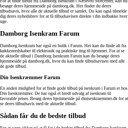
For at finde tilbud fra Damborg Isenkram i Næstved Storcenter, kan du
besøge deres hjemmeside på damborg.dk. Her finder du deres
tilbudsavis, hvor alle de aktuelle tilbud er samlet. Du kan også tilmelde
dig deres nyhedsbrev for at få tilbudsavisen direkte i din indbakke hver
uge.
Damborg Isenkram Farum
Damborg Isenkram har også en butik i Farum. Her kan du finde alt fra
køkkenredskaber til elektronik og praktiske ting til hjemmet. For at se
de aktuelle tilbud i Damborg Isenkram Farum kan du besøge deres
hjemmeside på damborg.dk, hvor du kan finde tilbudsavisen med alle
de gode tilbud.
Din Isenkræmmer Farum
En anden mulighed for at finde gode tilbud på isenkram i Farum er hos
Din Isenkræmmer. De har også et bredt udvalg af isenkram til
favorable priser. Besøg deres hjemmeside på dinisenkraemmer.dk for at
se deres tilbudsavis med de aktuelle tilbud.
Sådan får du de bedste tilbud
For at være sikker på at få fat i de bedste tilbud fra Damborg Isenkram