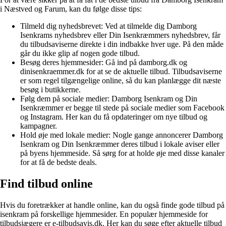
i Næstved og Farum, kan du følge disse tips:
Tilmeld dig nyhedsbrevet: Ved at tilmelde dig Damborg
Isenkrams nyhedsbrev eller Din Isenkræmmers nyhedsbrev, får
du tilbudsaviserne direkte i din indbakke hver uge. På den måde
går du ikke glip af nogen gode tilbud.
Besøg deres hjemmesider: Gå ind på damborg.dk og
dinisenkraemmer.dk for at se de aktuelle tilbud. Tilbudsaviserne
er som regel tilgængelige online, så du kan planlægge dit næste
besøg i butikkerne.
Følg dem på sociale medier: Damborg Isenkram og Din
Isenkræmmer er begge til stede på sociale medier som Facebook
og Instagram. Her kan du få opdateringer om nye tilbud og
kampagner.
Hold øje med lokale medier: Nogle gange annoncerer Damborg
Isenkram og Din Isenkræmmer deres tilbud i lokale aviser eller
på byens hjemmeside. Så sørg for at holde øje med disse kanaler
for at få de bedste deals.
Find tilbud online
Hvis du foretrækker at handle online, kan du også finde gode tilbud på
isenkram på forskellige hjemmesider. En populær hjemmeside for
tilbudsjægere er e-tilbudsavis.dk. Her kan du søge efter aktuelle tilbud