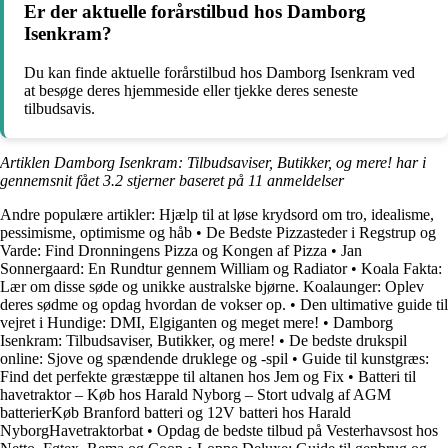
Er der aktuelle forårstilbud hos Damborg
Isenkram?
Du kan finde aktuelle forårstilbud hos Damborg Isenkram ved
at besøge deres hjemmeside eller tjekke deres seneste
tilbudsavis.
Artiklen Damborg Isenkram: Tilbudsaviser, Butikker, og mere! har i
gennemsnit fået
3.2
stjerner baseret på
11
anmeldelser
Andre populære artikler:
Hjælp til at løse krydsord om tro, idealisme,
pessimisme, optimisme og håb
•
De Bedste Pizzasteder i Regstrup og
Varde: Find Dronningens Pizza og Kongen af Pizza
•
Jan
Sonnergaard: En Rundtur gennem William og Radiator
•
Koala Fakta:
Lær om disse søde og unikke australske bjørne. Koalaunger: Oplev
deres sødme og opdag hvordan de vokser op.
•
Den ultimative guide til
vejret i Hundige: DMI, Elgiganten og meget mere!
•
Damborg
Isenkram: Tilbudsaviser, Butikker, og mere!
•
De bedste drukspil
online: Sjove og spændende druklege og -spil
•
Guide til kunstgræs:
Find det perfekte græstæppe til altanen hos Jem og Fix
•
Batteri til
havetraktor – Køb hos Harald Nyborg – Stort udvalg af AGM
batterierKøb Branford batteri og 12V batteri hos Harald
NyborgHavetraktorbat
•
Opdag de bedste tilbud på Vesterhavsost hos