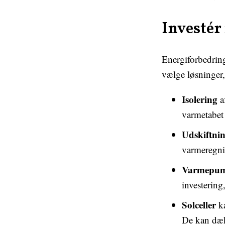
Investé
Energiforbedringe
vælge løsninger, 
Isolering
a
varmetabet 
Udskiftnin
varmeregni
Varmepu
investering
Solceller
ka
De kan dæk