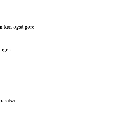
en kan også gøre
ingen.
arelser.