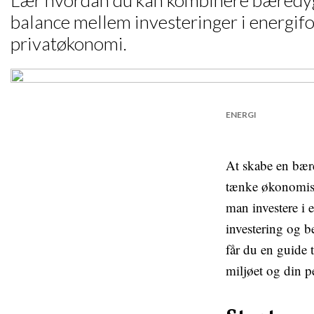
Lær hvordan du kan kombinere bæredygtig
balance mellem investeringer i energifor
privatøkonomi.
ENERGI
At skabe en bær
tænke økonomisk 
man investere i 
investering og b
får du en guide 
miljøet og din 