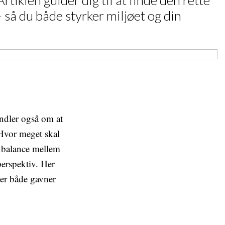
iklen guider dig til at finde den rette
 så du både styrker miljøet og din
ndler også om at
 Hvor meget skal
e balance mellem
perspektiv. Her
der både gavner