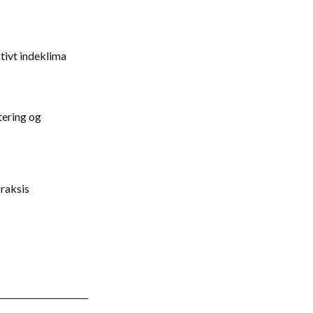
ktivt indeklima
tering og
raksis