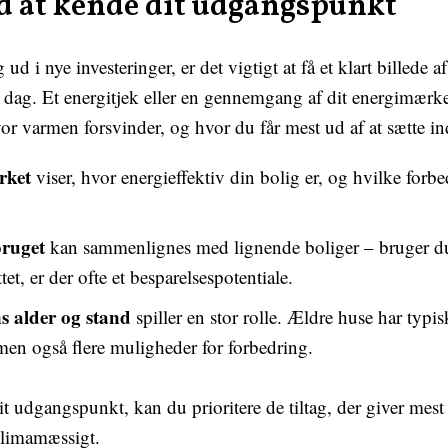
d at kende dit udgangspunkt
 ud i nye investeringer, er det vigtigt at få et klart billede 
 i dag. Et energitjek eller en gennemgang af dit energimærk
vor varmen forsvinder, og hvor du får mest ud af at sætte in
rket
viser, hvor energieffektiv din bolig er, og hvilke forbe
ruget
kan sammenlignes med lignende boliger – bruger d
et, er der ofte et besparelsespotentiale.
s alder og stand
spiller en stor rolle. Ældre huse har typis
men også flere muligheder for forbedring.
t udgangspunkt, kan du prioritere de tiltag, der giver mes
limamæssigt.