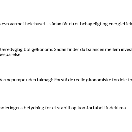
Jævn varme i hele huset – sådan får du et behageligt og energieffe
Bæredygtig boligøkonomi: Sådan finder du balancen mellem inves
besparelse
Varmepumpe uden talmagi: Forstå de reelle økonomiske fordele i p
Isoleringens betydning for et stabilt og komfortabelt indeklima