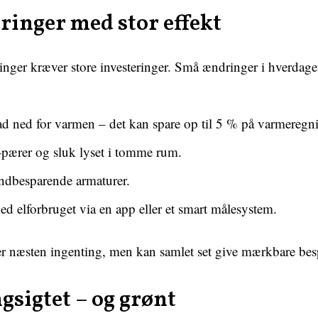
inger med stor effekt
ringer kræver store investeringer. Små ændringer i hverdag
ad ned for varmen – det kan spare op til 5 % på varmeregn
ærer og sluk lyset i tomme rum.
andbesparende armaturer.
d elforbruget via en app eller et smart målesystem.
ter næsten ingenting, men kan samlet set give mærkbare besp
gsigtet – og grønt