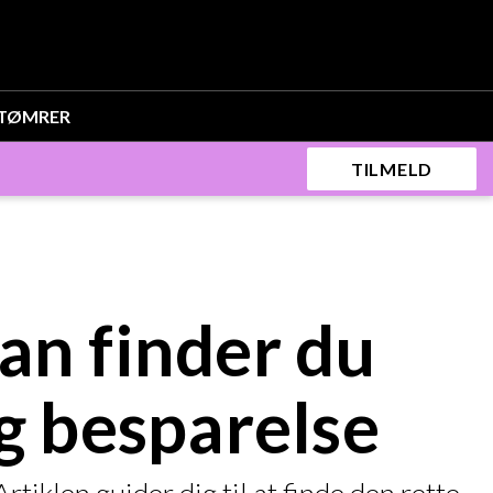
TØMRER
TILMELD
an finder du
g besparelse