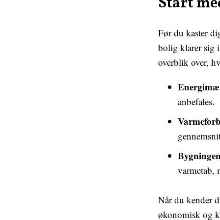
Start me
Før du kaster dig
bolig klarer sig
overblik over, h
Energimæ
anbefales.
Varmeforb
gennemsnitt
Bygningen
varmetab, 
Når du kender di
økonomisk og k