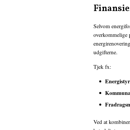
Finansie
Selvom energifor
overkommelige på
energirenovering
udgifterne.
Tjek fx:
Energistyr
Kommunal
Fradragsm
Ved at kombinere