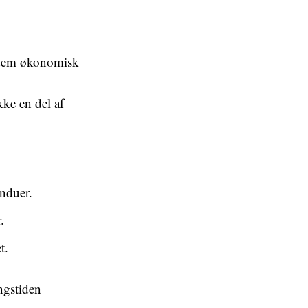
e dem økonomisk
kke en del af
nduer.
.
t.
ngstiden