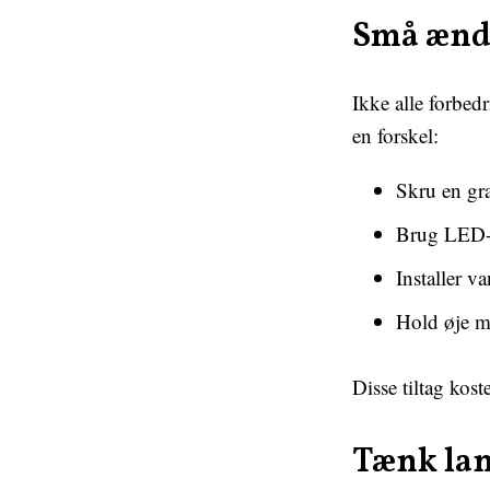
Små ændr
Ikke alle forbed
en forskel:
Skru en gr
Brug LED-p
Installer v
Hold øje me
Disse tiltag kos
Tænk lan