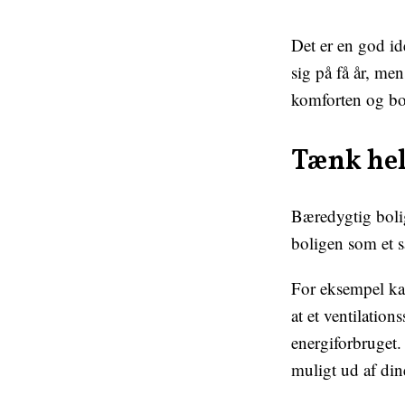
Det er en god idé
sig på få år, me
komforten og bo
Tænk hel
Bæredygtig boli
boligen som et s
For eksempel ka
at et ventilatio
energiforbruget.
muligt ud af dine