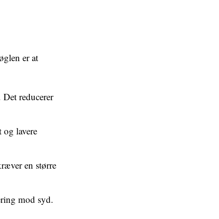
øglen er at
. Det reducerer
 og lavere
kræver en større
ering mod syd.