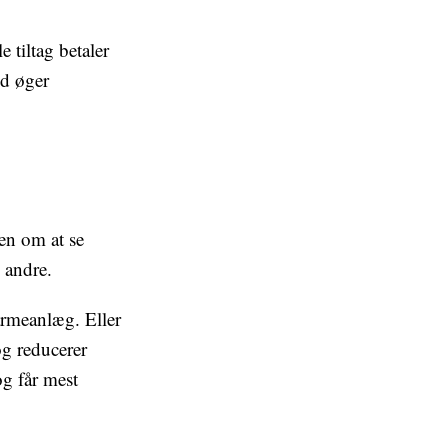
 tiltag betaler
ld øger
en om at se
 andre.
armeanlæg. Eller
og reducerer
og får mest