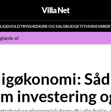
Villa Net
LIGEHOLD
TRYGHED
KØB OG SALG
BUDGET
IT
HVIDEVARER
 glæde af.
igøkonomi: Såd
m investering o