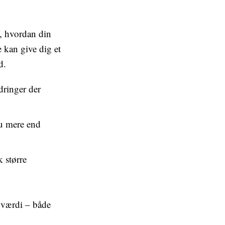
af, hvordan din
e kan give dig et
d.
dringer der
u mere end
k større
t værdi – både