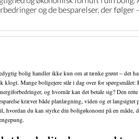
hed og økonomisk fornuft i din bolig. Art
bedringer og de besparelser, der følger –
edygtig bolig handler ikke kun om at tænke grønt – det ha
klogt. Mange boligejere står i dag over for spørgsmålet:
energiforbedringer, og hvornår kan det betale sig? Den rett
esparelse kræver både planlægning, viden og et langsigtet 
til, hvordan du kan styrke din boligøkonomi på en måde, 
pengepung.