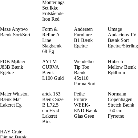
Monterings
Set Ikke
Fritstående
Iron Red
Maze Anytwo
Form &
Andersen
Umage
Bænk Sort/Sort
Refine A
Furniture
Audacious TV
Line
B1 Bænk
Bænk Sort
Slagbænk
Egetræ
Egetræ/Sterling
68 Eg
FDB Møbler
AYTM
Wendelbo
Hübsch
J83B Bænk
CURVA
Tip Toe
Mellow Bænk
Egetræ
Bænk
Bænk
Rødbrun
L100 Guld
45x110
Parma Sort
Mater Winston
artek 153
Petite
Normann
Bænk Mat
Bænk Size
Friture
Copenhagen
Lakeret Eg
B L72,5
WEEK-
Stretch Bænk
cm Hvid
END Bænk
160 cm
Lakeret
Glas Grøn
Fyrretræ
Birk
HAY Crate
Dining Bænk