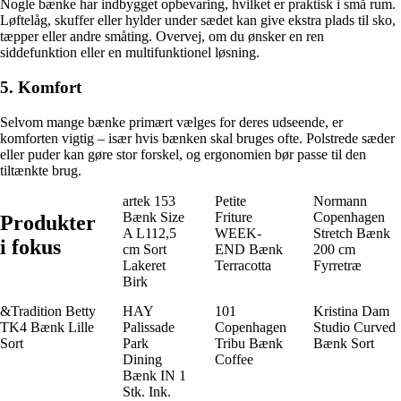
Nogle bænke har indbygget opbevaring, hvilket er praktisk i små rum.
Løftelåg, skuffer eller hylder under sædet kan give ekstra plads til sko,
tæpper eller andre småting. Overvej, om du ønsker en ren
siddefunktion eller en multifunktionel løsning.
5. Komfort
Selvom mange bænke primært vælges for deres udseende, er
komforten vigtig – især hvis bænken skal bruges ofte. Polstrede sæder
eller puder kan gøre stor forskel, og ergonomien bør passe til den
tiltænkte brug.
artek 153
Petite
Normann
Bænk Size
Friture
Copenhagen
Produkter
A L112,5
WEEK-
Stretch Bænk
i fokus
cm Sort
END Bænk
200 cm
Lakeret
Terracotta
Fyrretræ
Birk
&Tradition Betty
HAY
101
Kristina Dam
TK4 Bænk Lille
Palissade
Copenhagen
Studio Curved
Sort
Park
Tribu Bænk
Bænk Sort
Dining
Coffee
Bænk IN 1
Stk. Ink.