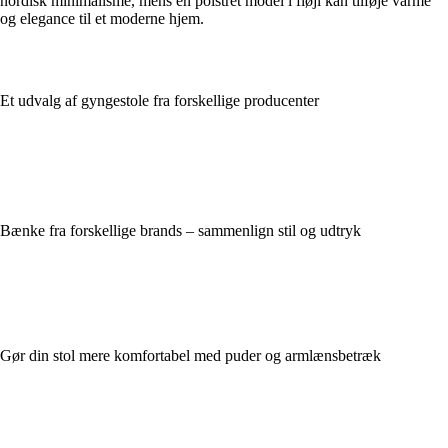
nordisk minimalisme, mens en polstret model i fløjl kan tilføje varme
og elegance til et moderne hjem.
Et udvalg af gyngestole fra forskellige producenter
Bænke fra forskellige brands – sammenlign stil og udtryk
Gør din stol mere komfortabel med puder og armlænsbetræk