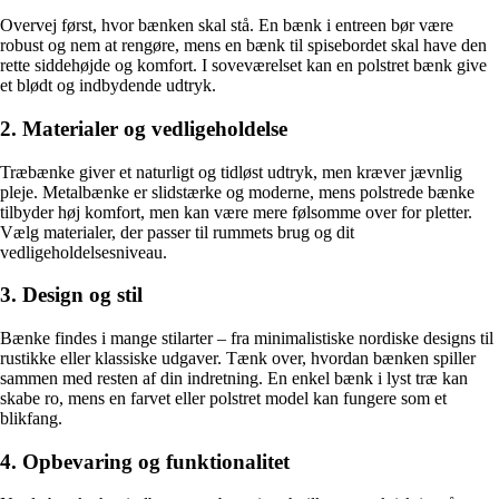
Overvej først, hvor bænken skal stå. En bænk i entreen bør være
robust og nem at rengøre, mens en bænk til spisebordet skal have den
rette siddehøjde og komfort. I soveværelset kan en polstret bænk give
et blødt og indbydende udtryk.
2. Materialer og vedligeholdelse
Træbænke giver et naturligt og tidløst udtryk, men kræver jævnlig
pleje. Metalbænke er slidstærke og moderne, mens polstrede bænke
tilbyder høj komfort, men kan være mere følsomme over for pletter.
Vælg materialer, der passer til rummets brug og dit
vedligeholdelsesniveau.
3. Design og stil
Bænke findes i mange stilarter – fra minimalistiske nordiske designs til
rustikke eller klassiske udgaver. Tænk over, hvordan bænken spiller
sammen med resten af din indretning. En enkel bænk i lyst træ kan
skabe ro, mens en farvet eller polstret model kan fungere som et
blikfang.
4. Opbevaring og funktionalitet