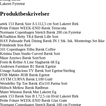
Lakeret Fyrretræ
Produktbeskrivelser
artek 153 Bænk Size A L112,5 cm Sort Lakeret Birk
Petite Friture WEEK-END Bænk Terracotta
Normann Copenhagen Stretch Bænk 200 cm Fyrretræ
&Tradition Betty TK4 Bænk Lille Sort
HAY Palissade Park Dining Bænk IN 1 Stk. Ink. Monterings Set Ikke
Fritstående Iron Red
101 Copenhagen Tribu Bænk Coffee
Kristina Dam Studio Curved Bænk Sort
Maze Anytwo Bænk Sort/Sort
Form & Refine A Line Slagbænk 68 Eg
Andersen Furniture B1 Bænk Egetræ
Umage Audacious TV Bænk Sort Egetræ/Sterling
FDB Møbler J83B Bænk Egetræ
AYTM CURVA Bænk L100 Guld
Wendelbo Tip Toe Bænk 45x110 Parma Sort
Hübsch Mellow Bænk Rødbrun
Mater Winston Bænk Mat Lakeret Eg
artek 153 Bænk Size B L72,5 cm Hvid Lakeret Birk
Petite Friture WEEK-END Bænk Glas Grøn
Normann Copenhagen Stretch Bænk 160 cm Fyrretræ