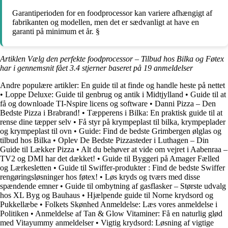
Garantiperioden for en foodprocessor kan variere afhængigt af
fabrikanten og modellen, men det er sædvanligt at have en
garanti på minimum et år. §
Artiklen Vælg den perfekte foodprocessor – Tilbud hos Bilka og Føtex
har i gennemsnit fået
3.4
stjerner baseret på
19
anmeldelser
Andre populære artikler:
En guide til at finde og handle heste på nettet
•
Loppe Deluxe: Guide til genbrug og antik i Midtjylland
•
Guide til at
få og downloade TI-Nspire licens og software
•
Danni Pizza – Den
Bedste Pizza i Brabrand!
•
Tæpperens i Bilka: En praktisk guide til at
rense dine tæpper selv
•
Få styr på krympeplast til bilka, krympeplader
og krympeplast til ovn
•
Guide: Find de bedste Grimbergen ølglas og
tilbud hos Bilka
•
Oplev De Bedste Pizzasteder i Luthagen – Din
Guide til Lækker Pizza
•
Alt du behøver at vide om vejret i Aabenraa –
TV2 og DMI har det dækket!
•
Guide til Byggeri på Amager Fælled
og Lærkesletten
•
Guide til Swiffer-produkter : Find de bedste Swiffer
rengøringsløsninger hos føtex!
•
Løs kryds og tværs med disse
spændende emner
•
Guide til ombytning af gasflasker – Største udvalg
hos XL Byg og Bauhaus
•
Hjælpende guide til Norne krydsord og
Pukkellæbe
•
Folkets Skønhed Anmeldelse: Læs vores anmeldelse i
Politiken
•
Anmeldelse af Tan & Glow Vitaminer: Få en naturlig glød
med Vitayummy anmeldelser
•
Vigtig krydsord: Løsning af vigtige