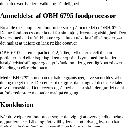
dem, der værdsætter kvalitet og pålidelighed.
Anmeldelse af OBH 6795 foodprocessor
En af de mest populære foodprocessorer på markedet er OBH 6795.
Denne foodprocessor er kendt for sin høje ydeevne og alsidighed. Den
leveres med en kraftfuld motor og et bredt udvalg af tilbehør, der gør
det muligt at udføre en lang række opgaver.
OBH 6795 har en kapacitet på 2,5 liter, hvilket er ideelt til store
portioner mad eller bagning. Den er også udstyret med forskellige
hastighedsindstillinger og en pulsfunktion, der giver dig kontrol over
blandingen eller æltningen.
Med OBH 6795 kan du nemt hakke grøntsager, lave smoothies, ælte
dej og meget mere. Den er let at rengøre, da mange af dens dele tåler
opvaskemaskine. Den leveres også med en stor skål, der gør det nemt
at forberede store mængder mad på én gang.
Konklusion
Når du vælger en foodprocessor, er det vigtigt at overveje dine behov
og præferencer. Bilka og Føtex tilbyder et stort udvalg, hvor du kan
finde den bedste foodprocessor til dine behov og budget.