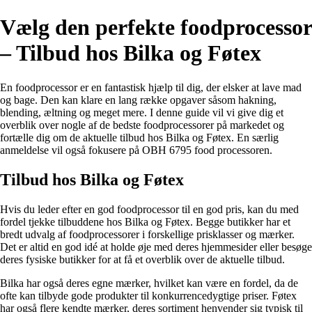
Vælg den perfekte foodprocessor
– Tilbud hos Bilka og Føtex
En foodprocessor er en fantastisk hjælp til dig, der elsker at lave mad
og bage. Den kan klare en lang række opgaver såsom hakning,
blending, æltning og meget mere. I denne guide vil vi give dig et
overblik over nogle af de bedste foodprocessorer på markedet og
fortælle dig om de aktuelle tilbud hos Bilka og Føtex. En særlig
anmeldelse vil også fokusere på OBH 6795 food processoren.
Tilbud hos Bilka og Føtex
Hvis du leder efter en god foodprocessor til en god pris, kan du med
fordel tjekke tilbuddene hos Bilka og Føtex. Begge butikker har et
bredt udvalg af foodprocessorer i forskellige prisklasser og mærker.
Det er altid en god idé at holde øje med deres hjemmesider eller besøge
deres fysiske butikker for at få et overblik over de aktuelle tilbud.
Bilka har også deres egne mærker, hvilket kan være en fordel, da de
ofte kan tilbyde gode produkter til konkurrencedygtige priser. Føtex
har også flere kendte mærker, deres sortiment henvender sig typisk til