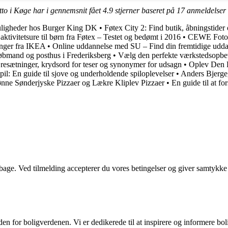
tto i Køge har i gennemsnit fået
4.9
stjerner baseret på
17
anmeldelser
uligheder hos Burger King DK
•
Føtex City 2: Find butik, åbningstider
aktivitetsure til børn fra Føtex – Testet og bedømt i 2016
•
CEWE Fotose
nger fra IKEA
•
Online uddannelse med SU – Find din fremtidige udda
købmand og posthus i Frederiksberg
•
Vælg den perfekte værkstedsopbe
æresætninger, krydsord for teser og synonymer for udsagn
•
Oplev Den B
pil: En guide til sjove og underholdende spiloplevelser
•
Anders Bjergeg
nne Sønderjyske Pizzaer og Lækre Kliplev Pizzaer
•
En guide til at f
tilbage. Ved tilmelding accepterer du vores betingelser og giver samtykke
den for boligverdenen. Vi er dedikerede til at inspirere og informere bo