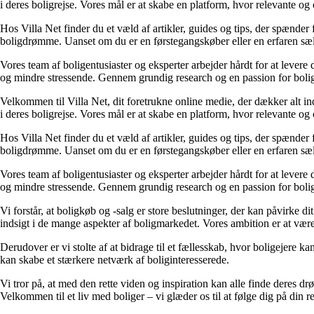
i deres boligrejse. Vores mål er at skabe en platform, hvor relevante o
Hos Villa Net finder du et væld af artikler, guides og tips, der spænder
boligdrømme. Uanset om du er en førstegangskøber eller en erfaren sælg
Vores team af boligentusiaster og eksperter arbejder hårdt for at levere
og mindre stressende. Gennem grundig research og en passion for boliger 
Velkommen til Villa Net, dit foretrukne online medie, der dækker alt in
i deres boligrejse. Vores mål er at skabe en platform, hvor relevante o
Hos Villa Net finder du et væld af artikler, guides og tips, der spænder
boligdrømme. Uanset om du er en førstegangskøber eller en erfaren sælg
Vores team af boligentusiaster og eksperter arbejder hårdt for at levere
og mindre stressende. Gennem grundig research og en passion for boliger 
Vi forstår, at boligkøb og -salg er store beslutninger, der kan påvirke 
indsigt i de mange aspekter af boligmarkedet. Vores ambition er at være d
Derudover er vi stolte af at bidrage til et fællesskab, hvor boligejere k
kan skabe et stærkere netværk af boliginteresserede.
Vi tror på, at med den rette viden og inspiration kan alle finde deres drøm
Velkommen til et liv med boliger – vi glæder os til at følge dig på din re