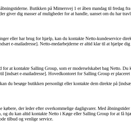
bningstiderne. Butikken på Mimersvej 1 er åben mandag til fredag fra kl
der giver dig masser af muligheder for at handle, uanset om du har trav
inger eller har brug for hjælp, kan du kontakte Netto-kundeservice dir
dsæt e-mailadresse]. Netto-medarbejderne er altid klar til at hjælpe dig
d for at kontakte Salling Group, som er moderselskabet bag Netto. Du
il [indsæt e-mailadresse]. Hovedkontoret for Salling Group er placeret 
kan du besøge butikken personligt eller kontakte dem direkte på [inds
købere, der leder efter overkommelige dagligvarer. Med åbningstider fr
to, og du kan altid kontakte Netto i Køge eller Salling Group for at få 
ode tilbud og venlige service.