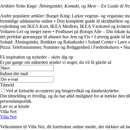
Artiklen Netto Køge: Åbningstider, Kontakt, og Mere – En Guide til Ne
Andre populære artikler:
Burger King: Lækre vegetar- og veganske m
fremtidige uddannelse online
•
Den komplette guide til skridttællere og 
vejledning om IKEA Kort, IKEA Medlem, IKEA Værksted og kvitteri
Voltaren Gel og meget mere
•
Posthuset på Borups Alle – Din lokale 
det perfekte græstæppe til altanen hos Jem og Fix
•
Lærerig guide til l
Solrød: Åbningstider, Butikker og Rabatkoder i Solrød Center
•
Løve s
Pizza: Telefonnummer, Nummer og Beliggenhed i Frederikshavn
•
Skø
Få inspiration og nyheder – skriv dig op
Et par gange om måneden sender vi noget, du vil få glæde af.
Indtast din mail
Tilmeld
Ved at fortsætte accepterer jeg brugervilkår og databeskyttelse.
Din tilmelding er frivillig, og du har altid mulighed for at trække den 
persondatapolitik.
Lær os at kende
Villa Net
Villa Net
Velkommen til Villa Net, dit foretrukne online medie, der dækker alt in