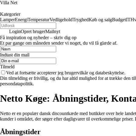
Villa Net
Kategorier
Lamper
Energi
Temperatur
Vedligehold
Tryghed
Køb og salg
Budget
IT
Hv
Login
Opret bruger
Mailnyt
Få inspiration og nyheder – skriv dig op
Et par gange om måneden sender vi noget, du vil få glæde af.
Indtast din mail
Tilmeld
Ved at fortsætte accepterer jeg brugervilkår og databeskyttelse.
Din tilmelding er frivillig, og du har altid mulighed for at trække den 
persondatapolitik.
Netto Køge: Åbningstider, Konta
Netto er en populær dansk discountkæde med butikker over hele landet. 
kunder i området, der søger efter dagligvarer til overkommelige priser.
Åbningstider