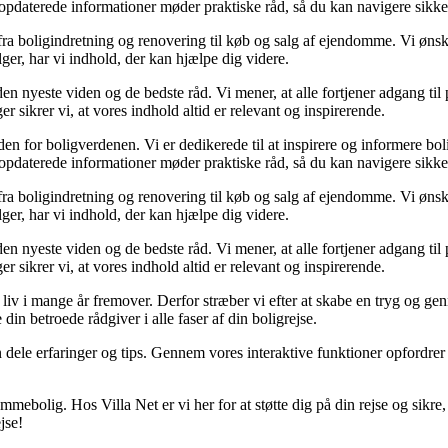
g opdaterede informationer møder praktiske råd, så du kan navigere sikke
 fra boligindretning og renovering til køb og salg af ejendomme. Vi ønske
er, har vi indhold, der kan hjælpe dig videre.
 den nyeste viden og de bedste råd. Vi mener, at alle fortjener adgang ti
sikrer vi, at vores indhold altid er relevant og inspirerende.
den for boligverdenen. Vi er dedikerede til at inspirere og informere bo
g opdaterede informationer møder praktiske råd, så du kan navigere sikke
 fra boligindretning og renovering til køb og salg af ejendomme. Vi ønske
er, har vi indhold, der kan hjælpe dig videre.
 den nyeste viden og de bedste råd. Vi mener, at alle fortjener adgang ti
sikrer vi, at vores indhold altid er relevant og inspirerende.
dit liv i mange år fremover. Derfor stræber vi efter at skabe en tryg og 
in betroede rådgiver i alle faser af din boligrejse.
an dele erfaringer og tips. Gennem vores interaktive funktioner opfordrer
mebolig. Hos Villa Net er vi her for at støtte dig på din rejse og sikre, a
jse!