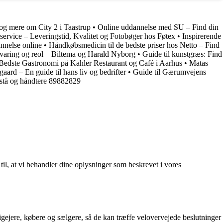
 og mere om City 2 i Taastrup
•
Online uddannelse med SU – Find din
rvice – Leveringstid, Kvalitet og Fotobøger hos Føtex
•
Inspirerende
nnelse online
•
Håndkøbsmedicin til de bedste priser hos Netto – Find
varing og reol – Biltema og Harald Nyborg
•
Guide til kunstgræs: Find
edste Gastronomi på Kahler Restaurant og Café i Aarhus
•
Matas
aard – En guide til hans liv og bedrifter
•
Guide til Gærumvejens
orstå og håndtere 89882829
 til, at vi behandler dine oplysninger som beskrevet i vores
ligejere, købere og sælgere, så de kan træffe velovervejede beslutninger