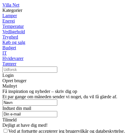
Villa Net
Kategorier
Lamper
Energi
Temperatur
Vedligehold
Tryghed
Køb og salg
Budget
IT
Hvidevarer
Tømrer
Login
Opret bruger
Mailnyt
Få inspiration og nyheder – skriv dig op
Et par gange om måneden sender vi noget, du vil få glæde af.
Indtast din mail
Tilmeld
Dejligt at have dig med!
Ved at fortsætte accepterer jeg brugervilkår og databeskyttelse.