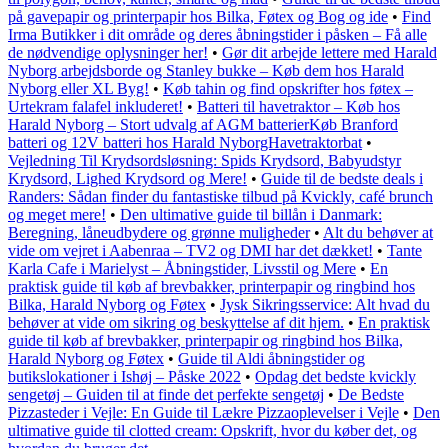
på gavepapir og printerpapir hos Bilka, Føtex og Bog og ide
•
Find
Irma Butikker i dit område og deres åbningstider i påsken – Få alle
de nødvendige oplysninger her!
•
Gør dit arbejde lettere med Harald
Nyborg arbejdsborde og Stanley bukke – Køb dem hos Harald
Nyborg eller XL Byg!
•
Køb tahin og find opskrifter hos føtex –
Urtekram falafel inkluderet!
•
Batteri til havetraktor – Køb hos
Harald Nyborg – Stort udvalg af AGM batterierKøb Branford
batteri og 12V batteri hos Harald NyborgHavetraktorbat
•
Vejledning Til Krydsordsløsning: Spids Krydsord, Babyudstyr
Krydsord, Lighed Krydsord og Mere!
•
Guide til de bedste deals i
Randers: Sådan finder du fantastiske tilbud på Kvickly, café brunch
og meget mere!
•
Den ultimative guide til billån i Danmark:
Beregning, låneudbydere og grønne muligheder
•
Alt du behøver at
vide om vejret i Aabenraa – TV2 og DMI har det dækket!
•
Tante
Karla Cafe i Marielyst – Åbningstider, Livsstil og Mere
•
En
praktisk guide til køb af brevbakker, printerpapir og ringbind hos
Bilka, Harald Nyborg og Føtex
•
Jysk Sikringsservice: Alt hvad du
behøver at vide om sikring og beskyttelse af dit hjem.
•
En praktisk
guide til køb af brevbakker, printerpapir og ringbind hos Bilka,
Harald Nyborg og Føtex
•
Guide til Aldi åbningstider og
butikslokationer i Ishøj – Påske 2022
•
Opdag det bedste kvickly
sengetøj – Guiden til at finde det perfekte sengetøj
•
De Bedste
Pizzasteder i Vejle: En Guide til Lækre Pizzaoplevelser i Vejle
•
Den
ultimative guide til clotted cream: Opskrift, hvor du køber det, og