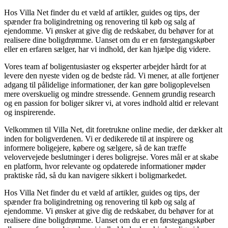
Hos Villa Net finder du et væld af artikler, guides og tips, der
spænder fra boligindretning og renovering til køb og salg af
ejendomme. Vi ønsker at give dig de redskaber, du behøver for at
realisere dine boligdrømme. Uanset om du er en førstegangskøber
eller en erfaren sælger, har vi indhold, der kan hjælpe dig videre.
Vores team af boligentusiaster og eksperter arbejder hårdt for at
levere den nyeste viden og de bedste råd. Vi mener, at alle fortjener
adgang til pålidelige informationer, der kan gøre boligoplevelsen
mere overskuelig og mindre stressende. Gennem grundig research
og en passion for boliger sikrer vi, at vores indhold altid er relevant
og inspirerende.
Velkommen til Villa Net, dit foretrukne online medie, der dækker alt
inden for boligverdenen. Vi er dedikerede til at inspirere og
informere boligejere, købere og sælgere, så de kan træffe
velovervejede beslutninger i deres boligrejse. Vores mål er at skabe
en platform, hvor relevante og opdaterede informationer møder
praktiske råd, så du kan navigere sikkert i boligmarkedet.
Hos Villa Net finder du et væld af artikler, guides og tips, der
spænder fra boligindretning og renovering til køb og salg af
ejendomme. Vi ønsker at give dig de redskaber, du behøver for at
realisere dine boligdrømme. Uanset om du er en førstegangskøber