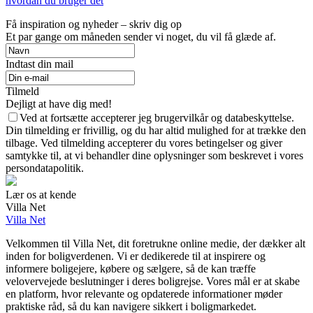
hvordan du bruger det
Få inspiration og nyheder – skriv dig op
Et par gange om måneden sender vi noget, du vil få glæde af.
Indtast din mail
Tilmeld
Dejligt at have dig med!
Ved at fortsætte accepterer jeg brugervilkår og databeskyttelse.
Din tilmelding er frivillig, og du har altid mulighed for at trække den
tilbage. Ved tilmelding accepterer du vores betingelser og giver
samtykke til, at vi behandler dine oplysninger som beskrevet i vores
persondatapolitik.
Lær os at kende
Villa Net
Villa Net
Velkommen til Villa Net, dit foretrukne online medie, der dækker alt
inden for boligverdenen. Vi er dedikerede til at inspirere og
informere boligejere, købere og sælgere, så de kan træffe
velovervejede beslutninger i deres boligrejse. Vores mål er at skabe
en platform, hvor relevante og opdaterede informationer møder
praktiske råd, så du kan navigere sikkert i boligmarkedet.