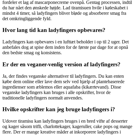
fordeler et lag af mascarponecreme ovenpå. Gentag processen, indtil
du har nået den ønskede højde. Lad tiramisuen hvile i køleskabet i
mindst 4 timer, så ladyfingers bliver bløde og absorberer smag fra
det omkringliggende fyld.
Hvor lang tid kan ladyfingers opbevares?
Ladyfingers kan opbevares i en lufttæt beholder i op til 2 uger. Det
anbefales dog at spise dem inden for de første par dage for at opnå
den bedste smag og konsistens.
Er der en veganer-venlig version af ladyfingers?
Ja, der findes veganske alternativer til ladyfingers. Du kan enten
købe dem online eller lave dem selv ved hjælp af plantebaserede
ingredienser som æblemos eller aquafaba (kikærtevand). Disse
veganske ladyfingers kan bruges i alle opskrifter, hvor de
traditionelle ladyfingers normalt anvendes.
Hvilke opskrifter kan jeg bruge ladyfingers i?
Udover tiramisu kan ladyfingers bruges i en bred vifte af desserter
og kager såsom trifli, charlottekager, kageruller, cake pops og mange
flere. Der er mange kreative måder at inkorporere ladyfingers i