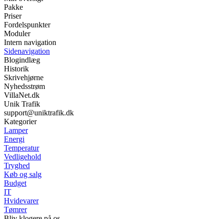
Pakke
Priser
Fordelspunkter
Moduler
Intern navigation
Sidenavigation
Blogindlæg
Historik
Skrivehjørne
Nyhedsstrøm
VillaNet.dk
Unik Trafik
support@uniktrafik.dk
Kategorier
Lamper
Energi
Temperatur
Vedligehold
Tryghed
Køb og salg
Budget
IT
Hvidevarer
Tømrer
Bliv klogere på os