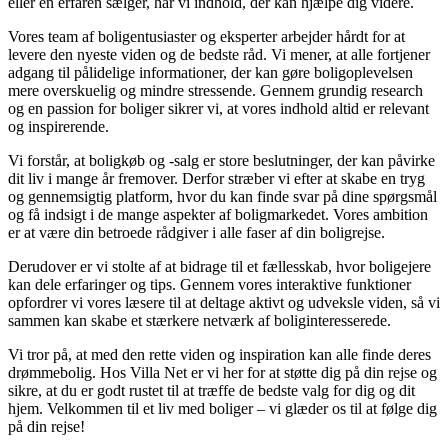
eller en erfaren sælger, har vi indhold, der kan hjælpe dig videre.
Vores team af boligentusiaster og eksperter arbejder hårdt for at
levere den nyeste viden og de bedste råd. Vi mener, at alle fortjener
adgang til pålidelige informationer, der kan gøre boligoplevelsen
mere overskuelig og mindre stressende. Gennem grundig research
og en passion for boliger sikrer vi, at vores indhold altid er relevant
og inspirerende.
Vi forstår, at boligkøb og -salg er store beslutninger, der kan påvirke
dit liv i mange år fremover. Derfor stræber vi efter at skabe en tryg
og gennemsigtig platform, hvor du kan finde svar på dine spørgsmål
og få indsigt i de mange aspekter af boligmarkedet. Vores ambition
er at være din betroede rådgiver i alle faser af din boligrejse.
Derudover er vi stolte af at bidrage til et fællesskab, hvor boligejere
kan dele erfaringer og tips. Gennem vores interaktive funktioner
opfordrer vi vores læsere til at deltage aktivt og udveksle viden, så vi
sammen kan skabe et stærkere netværk af boliginteresserede.
Vi tror på, at med den rette viden og inspiration kan alle finde deres
drømmebolig. Hos Villa Net er vi her for at støtte dig på din rejse og
sikre, at du er godt rustet til at træffe de bedste valg for dig og dit
hjem. Velkommen til et liv med boliger – vi glæder os til at følge dig
på din rejse!