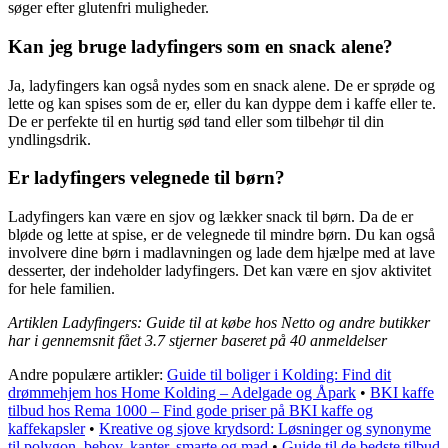
søger efter glutenfri muligheder.
Kan jeg bruge ladyfingers som en snack alene?
Ja, ladyfingers kan også nydes som en snack alene. De er sprøde og
lette og kan spises som de er, eller du kan dyppe dem i kaffe eller te.
De er perfekte til en hurtig sød tand eller som tilbehør til din
yndlingsdrik.
Er ladyfingers velegnede til børn?
Ladyfingers kan være en sjov og lækker snack til børn. Da de er
bløde og lette at spise, er de velegnede til mindre børn. Du kan også
involvere dine børn i madlavningen og lade dem hjælpe med at lave
desserter, der indeholder ladyfingers. Det kan være en sjov aktivitet
for hele familien.
Artiklen Ladyfingers: Guide til at købe hos Netto og andre butikker
har i gennemsnit fået
3.7
stjerner baseret på
40
anmeldelser
Andre populære artikler:
Guide til boliger i Kolding: Find dit
drømmehjem hos Home Kolding – Adelgade og Åpark
•
BKI kaffe
tilbud hos Rema 1000 – Find gode priser på BKI kaffe og
kaffekapsler
•
Kreative og sjove krydsord: Løsninger og synonyme
til polygon, behov, kanter, smarte og mad
•
Guide til de bedste tilbud