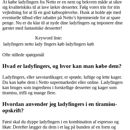
At købe ladyfingers fra Netto er en nem og bekvem måde at sikre
sig kvalitetskiks til at lave lækre desserter. Følg vores trin for trin
vejledning for at få en god købsoplevelse. Husk at holde øje med
eventuelle tilbud eller rabatter på Netto’s hjemmeside for at spare
penge. Nu er du klar til at nyde dine ladyfingers og imponere dine
gæster med fantastiske desserter!
Keyword liste:
ladyfingers netto
lady fingers køb
ladyfingers køb
Ofte stillede spørgsmål
Hvad er ladyfingers, og hvor kan man købe dem?
Ladyfingers, eller savoiardikager, er sprøde, luftige og lette kager.
Du kan købe dem i Netto supermarkeder eller online. Ladyfingers
kan bruges som ingrediens i forskellige desserter og kager som
tiramisu, trifli og mange flere.
Hvordan anvender jeg ladyfingers i en tiramisu-
opskrift?
Først skal du dyppe ladyfingers i en kombination af espresso og
likør. Derefter lægger du dem i et lag på bunden af en form og