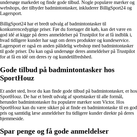
undersøge markedet og finde gode tilbud. Nogle populære mærker og
webshops, der tilbyder badmintontasker, inkluderer BilligSport24 og
Lagersport.
BilligSport24 har et bredt udvalg af badmintontasker til
konkurrencedygtige priser. Før du foretager dit køb, kan det være en
god idé at kigge på deres anmeldelser på Trustpilot for at få indblik i,
hvad tidligere kunder har sagt om deres produkter og kundeservice.
Lagersport er også en anden pålidelig webshop med badmintontasker
til gode priser. Du kan også undersøge deres anmeldelser på Trustpilot
for at få en idé om deres ry og kundetilfredshed.
Gode tilbud på badmintontasker hos
SportHouz
Et andet sted, hvor du kan finde gode tilbud på badmintontasker, er hos
SportHouz. De har et bredt udvalg af sportstasker til alle formål,
herunder badmintontasker fra populære mærker som Victor. Hos
SportHouz kan du være sikker på at finde en badmintontaske til en god
pris og samtidig læse anmeldelser fra tidligere kunder direkte på deres
hjemmeside.
Spar penge og få gode anmeldelser