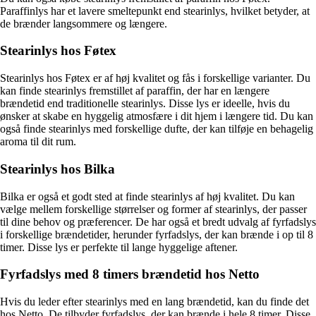
Paraffinlys har et lavere smeltepunkt end stearinlys, hvilket betyder, at
de brænder langsommere og længere.
Stearinlys hos Føtex
Stearinlys hos Føtex er af høj kvalitet og fås i forskellige varianter. Du
kan finde stearinlys fremstillet af paraffin, der har en længere
brændetid end traditionelle stearinlys. Disse lys er ideelle, hvis du
ønsker at skabe en hyggelig atmosfære i dit hjem i længere tid. Du kan
også finde stearinlys med forskellige dufte, der kan tilføje en behagelig
aroma til dit rum.
Stearinlys hos Bilka
Bilka er også et godt sted at finde stearinlys af høj kvalitet. Du kan
vælge mellem forskellige størrelser og former af stearinlys, der passer
til dine behov og præferencer. De har også et bredt udvalg af fyrfadslys
i forskellige brændetider, herunder fyrfadslys, der kan brænde i op til 8
timer. Disse lys er perfekte til lange hyggelige aftener.
Fyrfadslys med 8 timers brændetid hos Netto
Hvis du leder efter stearinlys med en lang brændetid, kan du finde det
hos Netto. De tilbyder fyrfadslys, der kan brænde i hele 8 timer. Disse