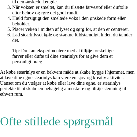
til den ønskede længde.
Når voksen er smeltet, kan du tilsætte farvestof eller duftolie
efter behov og røre det godt rundt.
Hæld forsigtigt den smeltede voks i den ønskede form eller
beholder.
Placer veken i midten af ​​lyset og sørg for, at den er centreret.
Lad stearinlyset køle og størkne fuldstændigt, inden du tænder
det.
Tip: Du kan eksperimentere med at tilføje forskellige
farver eller dufte til dine stearinlys for at give dem et
personligt præg.
At købe stearinlys er en bekvem måde at skabe hygge i hjemmet, men
at lave dine egne stearinlys kan være en sjov og kreativ aktivitet.
Uanset om du vælger at købe eller lave dine egne, er stearinlys
perfekte til at skabe en behagelig atmosfære og tilføje stemning til
ethvert rum.
Ofte stillede spørgsmål