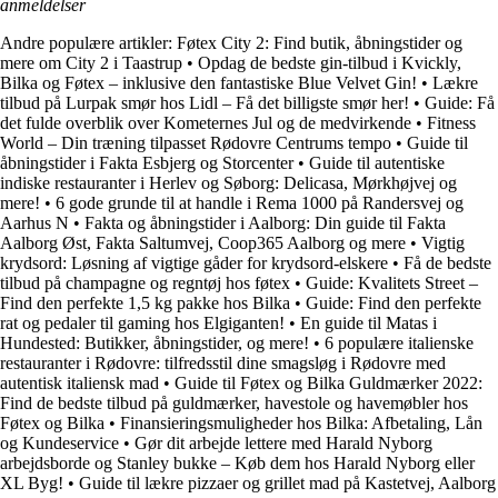
anmeldelser
Andre populære artikler:
Føtex City 2: Find butik, åbningstider og
mere om City 2 i Taastrup
•
Opdag de bedste gin-tilbud i Kvickly,
Bilka og Føtex – inklusive den fantastiske Blue Velvet Gin!
•
Lækre
tilbud på Lurpak smør hos Lidl – Få det billigste smør her!
•
Guide: Få
det fulde overblik over Kometernes Jul og de medvirkende
•
Fitness
World – Din træning tilpasset Rødovre Centrums tempo
•
Guide til
åbningstider i Fakta Esbjerg og Storcenter
•
Guide til autentiske
indiske restauranter i Herlev og Søborg: Delicasa, Mørkhøjvej og
mere!
•
6 gode grunde til at handle i Rema 1000 på Randersvej og
Aarhus N
•
Fakta og åbningstider i Aalborg: Din guide til Fakta
Aalborg Øst, Fakta Saltumvej, Coop365 Aalborg og mere
•
Vigtig
krydsord: Løsning af vigtige gåder for krydsord-elskere
•
Få de bedste
tilbud på champagne og regntøj hos føtex
•
Guide: Kvalitets Street –
Find den perfekte 1,5 kg pakke hos Bilka
•
Guide: Find den perfekte
rat og pedaler til gaming hos Elgiganten!
•
En guide til Matas i
Hundested: Butikker, åbningstider, og mere!
•
6 populære italienske
restauranter i Rødovre: tilfredsstil dine smagsløg i Rødovre med
autentisk italiensk mad
•
Guide til Føtex og Bilka Guldmærker 2022:
Find de bedste tilbud på guldmærker, havestole og havemøbler hos
Føtex og Bilka
•
Finansieringsmuligheder hos Bilka: Afbetaling, Lån
og Kundeservice
•
Gør dit arbejde lettere med Harald Nyborg
arbejdsborde og Stanley bukke – Køb dem hos Harald Nyborg eller
XL Byg!
•
Guide til lækre pizzaer og grillet mad på Kastetvej, Aalborg