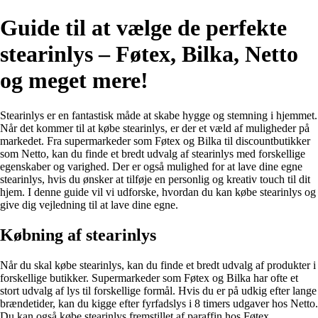
Guide til at vælge de perfekte
stearinlys – Føtex, Bilka, Netto
og meget mere!
Stearinlys er en fantastisk måde at skabe hygge og stemning i hjemmet.
Når det kommer til at købe stearinlys, er der et væld af muligheder på
markedet. Fra supermarkeder som Føtex og Bilka til discountbutikker
som Netto, kan du finde et bredt udvalg af stearinlys med forskellige
egenskaber og varighed. Der er også mulighed for at lave dine egne
stearinlys, hvis du ønsker at tilføje en personlig og kreativ touch til dit
hjem. I denne guide vil vi udforske, hvordan du kan købe stearinlys og
give dig vejledning til at lave dine egne.
Købning af stearinlys
Når du skal købe stearinlys, kan du finde et bredt udvalg af produkter i
forskellige butikker. Supermarkeder som Føtex og Bilka har ofte et
stort udvalg af lys til forskellige formål. Hvis du er på udkig efter lange
brændetider, kan du kigge efter fyrfadslys i 8 timers udgaver hos Netto.
Du kan også købe stearinlys fremstillet af paraffin hos Føtex.