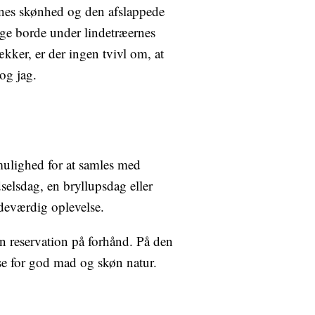
rnes skønhed og den afslappede
ige borde under lindetræernes
kker, er der ingen tvivl om, at
og jag.
mulighed for at samles med
elsdag, en bryllupsdag eller
deværdig oplevelse.
en reservation på forhånd. På den
esse for god mad og skøn natur.