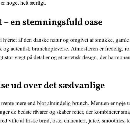
er noget helt særligt.
 – en stemningsfuld oase
 hjertet af den danske natur og omgivet af smukke, gamle l
k og autentisk brunchoplevelse. Atmosfæren er fredelig, roli
gt stor vægt på detaljer og et æstetisk design, der harmon
se ud over det sædvanlige
ente mere end blot almindelig brunch. Menuen er nøje udval
ger de bedste råvarer og skaber retter, der kombinerer smag
ed vifte af friske brød, oste, charcuteri, juice, smoothies,