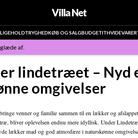
Villa Net
LIGEHOLD
TRYGHED
KØB OG SALG
BUDGET
IT
HVIDEVARER
 glæde af.
er lindetræet – Nyd 
kønne omgivelser
 bringe venner og familie sammen til en lækker og afslappe
ræ, bliver oplevelsen endnu mere idyllisk. Under Lindetræe
nyde lækker mad og god atmosfære i naturskønne omgivels