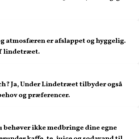
 atmosfæren er afslappet og hyggelig.
 lindetræet.
h? Ja, Under Lindetræet tilbyder også
behov og præferencer.
du behøver ikke medbringe dine egne
runder kaffe, te, juice og sodavand til