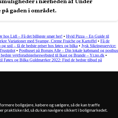
gsmuligheder i nærheden af Under
e på gaden i området.
 hos Lidl – Få det billigste smør her!
•
Hvid Pizza – En Guide til
ækre Variationer med Svampe, Creme Fraiche og Kartoffel
•
Få de
b og spil – få de bedste priser hos føtex og bilka
•
Jysk Sikringsservice:
Trustpilot
•
Posthuset på Borups Alle – Din lokale købmand og posthus
 bedste vejrforudsigelseswebsted til Ikast og Brande – Yr.no.dk
•
til Føtex og Bilka Guldmærker 2022: Find de bedste tilbud på
informere boligejere, købere og sælgere, så de kan træffe
r praktiske råd, så du kan navigere sikkert i boligmarkedet.