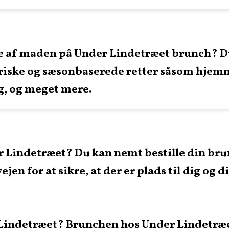
e af maden på Under Lindetræet brunch? D
friske og sæsonbaserede retter såsom hjem
g, og meget mere.
 Lindetræet? Du kan nemt bestille din brunc
ejen for at sikre, at der er plads til dig og d
Lindetræet? Brunchen hos Under Lindetræet