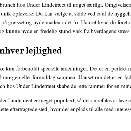
brunch hos Under Lindetræet til noget særligt. Omgivelse
n unik oplevelse. Du kan vælge at sidde ved et af de hyggel
 på græsset og nyde maden i det fri. Uanset hvad du foretræ
 og kunne nyde en fredelig stund væk fra hverdagens stress 
 enhver lejlighed
ke kun forbeholdt specielle anledninger. Det er en perfekt 
l morgen eller formiddag sammen. Uanset om det er en føds
nch hos Under Lindetræet skabe de rette rammer for en min
der Lindetræet er meget populært, så det anbefales at lave 
tte eftertragtede sted, hvor der er plads til alle med inter