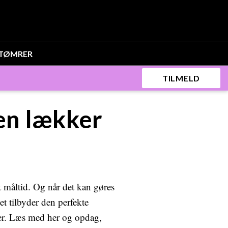
TØMRER
TILMELD
en lækker
t måltid. Og når det kan gøres
t tilbyder den perfekte
er. Læs med her og opdag,