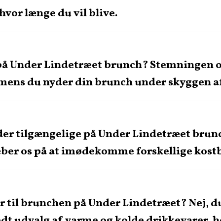
hvor længe du vil blive.
å Under Lindetræet brunch? Stemningen og
 mens du nyder din brunch under skyggen af
er tilgængelige på Under Lindetræet brunc
ræber os på at imødekomme forskellige kost
r til brunchen på Under Lindetræet? Nej, 
dt udvalg af varme og kolde drikkevarer, he