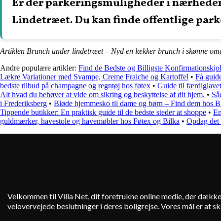
Er der parkeringsmuligheder i nærheden
Lindetræet. Du kan finde offentlige park
Artiklen Brunch under lindetræet – Nyd en lækker brunch i skønne omg
Andre populære artikler:
Find de Bedste og Billigste Konfirmationskjo
Lækre Variationer med Svampe, Creme Fraiche og Kartoffel
•
Få guide
bedste tilbud på champagne og regntøj hos føtex
•
Guide til færdiglavet
Alt hvad du behøver at vide om sikring og beskyttelse af dit hjem.
•
Så
i Frederiksberg
•
Bløde hjemmesko til dame og børn – Find dem hos B
Tippende butikker: En praktisk guide til de bedste steder at shoppe
•
En
guldmærker, havestole og havemøbler hos Føtex og Bilka
•
Opdag det 
Velkommen til Villa Net, dit foretrukne online medie, der dækker
velovervejede beslutninger i deres boligrejse. Vores mål er at 