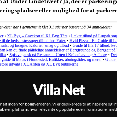
 af Under Lindetræet? Ja, der er parkerin
eringspladser eller mulighed for at parker
ivelser har i gennemsnit fået
3.1
stjerner baseret på
34
anmeldelser
ler
•
XL Byg – Gavekort til XL Byg Tårs
•
Lækre tilbud på Lurpak smør
 til de bedste støvsuger tilbud hos Føtex
•
Hvid Pizza – En Guide til L
 salat og lasagne: Kalorier, smag og tilbud
•
Guide til fifa 17 tilbud, kø
dan kan du finde pålidelige anmeldelser af Bergfreunde og Bergzeit på 
ilka
•
Spis vegansk på Restaurant Urten i København og Aalborg
•
Det
 guide til Matas i Hundested: Butikker, åbningstider, og mere!
•
Guide 
store udvalg i XL Arden og XL Byg butikkerne
Villa Net
 alt inden for boligverdenen. Vi er dedikerede til at inspirere og 
skabe en platform, hvor relevante og opdaterede informationer møde